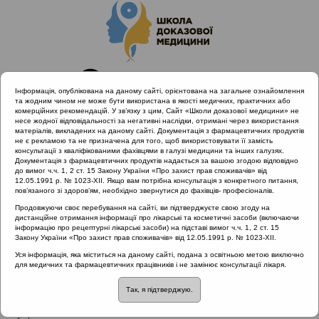
Інформація, опублікована на даному сайті, орієнтована на загальне ознайомлення
та жодним чином не може бути використана в якості медичних, практичних або
комерційних рекомендацій. У зв’язку з цим, Сайт «Школи доказової медицини» не
несе жодної відповідальності за негативні наслідки, отримані через використання
матеріалів, викладених на даному сайті. Документація з фармацевтичних продуктів
не є рекламою та не призначена для того, щоб використовувати її замість
консультації з кваліфікованими фахівцями в галузі медицини та інших галузях.
Головна
Проведені заходи
Документація з фармацевтичних продуктів надається за вашою згодою відповідно
SHDM.SCHOOL | Сучасні погляди на діагностику та
до вимог ч.ч. 1, 2 ст. 15 Закону України «Про захист прав споживачів» від
12.05.1991 р. № 1023-XII. Якщо вам потрібна консультація з конкретного питання,
лікування захворювань верхніх дихальних шляхів
пов’язаного зі здоров’ям, необхідно звернутися до фахівців- професіоналів.
Продовжуючи своє перебування на сайті, ви підтверджуєте свою згоду на
дистанційне отримання інформації про лікарські та косметичні засоби (включаючи
інформацію про рецептурні лікарські засоби) на підставі вимог ч.ч. 1, 2 ст. 15
SHDM.SCHOOL | Сучасні погляди на
Закону України «Про захист прав споживачів» від 12.05.1991 р. № 1023-XII.
діагностику та лікування
Уся інформація, яка міститься на даному сайті, подана з освітньою метою виключно
для медичних та фармацевтичних працівників і не замінює консультації лікаря.
захворювань верхніх дихальних
шляхів
::
Тонзиліт
Так, я підтверджую.
Рубрика: