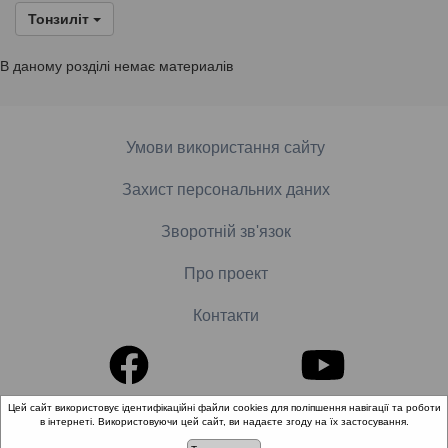
Тонзиліт
В даному розділі немає материалів
Умови використання сайту
Захист персональних даних
Зворотній зв'язок
Про проект
Контакти
Цей сайт використовує ідентифікаційні файли cookies для поліпшення навігації та роботи
в інтернеті. Використовуючи цей сайт, ви надаєте згоду на їх застосування.
© 2018-2026 «Школа доказової медицини». Всі права
захищені.