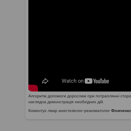
Алгоритм допомоги дорослим при потраплянні сторон
наглядна демонстрація необхідних дій.
Коментує лікар анестезіолог-реаніматолог
Фомченко