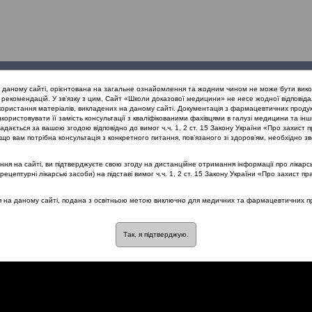
Проведені
Конференції
Партнери
Лек
а даному сайті, орієнтована на загальне ознайомлення та жодним чином не може бути вико
заходи
проекту
рекомендацій. У зв’язку з цим, Сайт «Школи доказової медицини» не несе жодної відповіда
користання матеріалів, викладених на даному сайті. Документація з фармацевтичних продук
користовувати її замість консультації з кваліфікованими фахівцями в галузі медицини та інш
рі запальні захворювання верхніх дихальних шляхів з позиції МКХ
дається за вашою згодою відповідно до вимог ч.ч. 1, 2 ст. 15 Закону України «Про захист п
що вам потрібна консультація з конкретного питання, пов’язаного зі здоров’ям, необхідно зв
я на сайті, ви підтверджуєте свою згоду на дистанційне отримання інформації про лікарсь
цептурні лікарські засоби) на підставі вимог ч.ч. 1, 2 ст. 15 Закону України «Про захист пр
ьних шляхів
ся на даному сайті, подана з освітньою метою виключно для медичних та фармацевтичних пра
Так, я підтверджую.