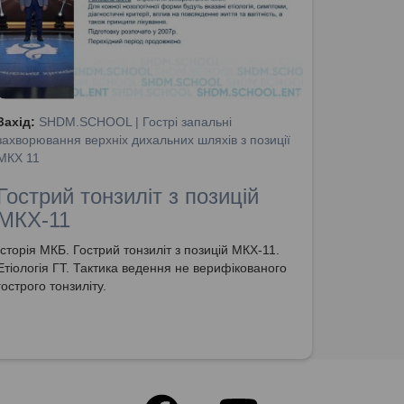
Захід:
SHDM.SCHOOL | Гострі запальні
захворювання верхніх дихальних шляхів з позиції
МКХ 11
Гострий тонзиліт з позицій
МКХ-11
Історія МКБ. Гострий тонзиліт з позицій МКХ-11.
Етіологія ГТ. Тактика ведення не верифікованого
гострого тонзиліту.