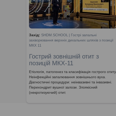
Захід:
SHDM.SCHOOL | Гострі запальні
захворювання верхніх дихальних шляхів з позиції
МКХ 11
Гострий зовнішній отит з
позицій МКХ-11
Етіологія, патогенез та класифікація гострого отиту
Неінфекційні запалювання зовнішнього вуха.
Діагностичні процедури: неінвазивні та інвазивні.
Перихондрит вушної залози. Злоякісний
(некротизуючий) отит.