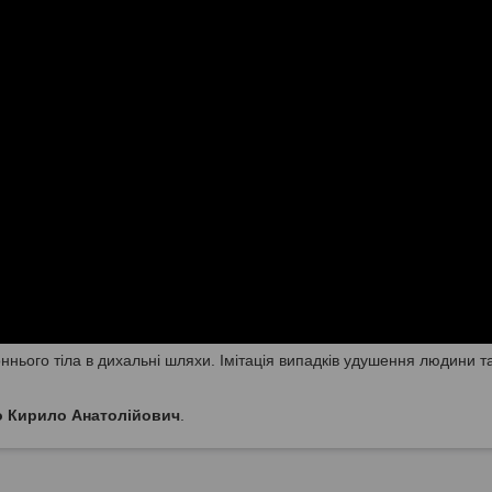
нього тіла в дихальні шляхи. Імітація випадків удушення людини т
 Кирило Анатолійович
.