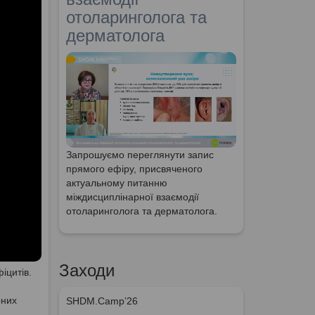
отоларинголога та
дерматолога
Запрошуємо переглянути запис
прямого ефіру, присвяченого
актуальному питанню
міждисциплінарної взаємодії
отоларинголога та дерматолога.
Заходи
іцитів.
рних
SHDM.Camp’26