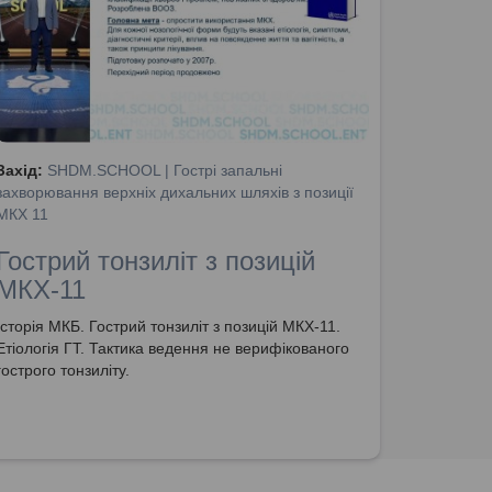
Захід:
SHDM.SCHOOL | Гострі запальні
захворювання верхніх дихальних шляхів з позиції
МКХ 11
Гострий тонзиліт з позицій
МКХ-11
Історія МКБ. Гострий тонзиліт з позицій МКХ-11.
Етіологія ГТ. Тактика ведення не верифікованого
гострого тонзиліту.