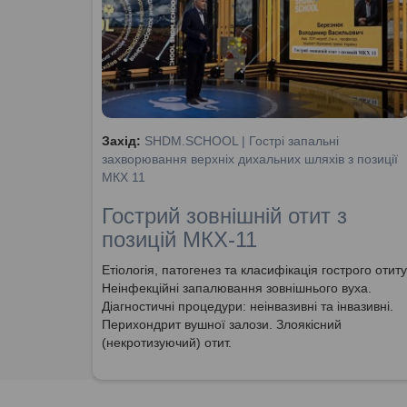
Захід:
SHDM.SCHOOL | Гострі запальні
захворювання верхніх дихальних шляхів з позиції
МКХ 11
Гострий зовнішній отит з
позицій МКХ-11
Етіологія, патогенез та класифікація гострого отиту
Неінфекційні запалювання зовнішнього вуха.
Діагностичні процедури: неінвазивні та інвазивні.
Перихондрит вушної залози. Злоякісний
(некротизуючий) отит.