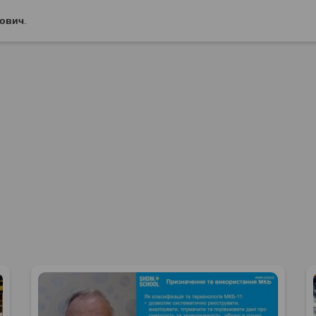
йович
.