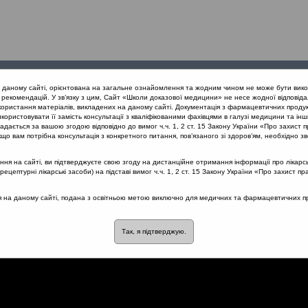
Проведені
Конференції
Партнери
Лек
а даному сайті, орієнтована на загальне ознайомлення та жодним чином не може бути вико
заходи
проекту
рекомендацій. У зв’язку з цим, Сайт «Школи доказової медицини» не несе жодної відповіда
користання матеріалів, викладених на даному сайті. Документація з фармацевтичних продук
користовувати її замість консультації з кваліфікованими фахівцями в галузі медицини та інш
рі запальні захворювання верхніх дихальних шляхів з позиції МКХ
дається за вашою згодою відповідно до вимог ч.ч. 1, 2 ст. 15 Закону України «Про захист п
вах пандемії
що вам потрібна консультація з конкретного питання, пов’язаного зі здоров’ям, необхідно зв
я на сайті, ви підтверджуєте свою згоду на дистанційне отримання інформації про лікарсь
цептурні лікарські засоби) на підставі вимог ч.ч. 1, 2 ст. 15 Закону України «Про захист пр
 рецидивуючих інфекцій в
ся на даному сайті, подана з освітньою метою виключно для медичних та фармацевтичних пра
Так, я підтверджую.