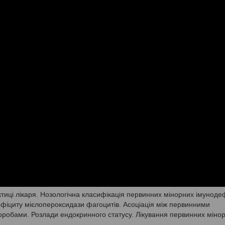
тиці лікаря. Нозологічна класифікація первинних мінорних імунодеф
ефіциту мієлопероксидази фагоцитів. Асоціація між первинними
робами. Розлади ендокринного статусу. Лікування первинних міно