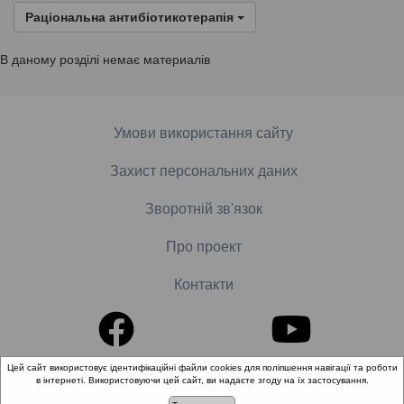
Раціональна антибіотикотерапія
В даному розділі немає материалів
Умови використання сайту
Захист персональних даних
Зворотній зв'язок
Про проект
Контакти
Цей сайт використовує ідентифікаційні файли cookies для поліпшення навігації та роботи
в інтернеті. Використовуючи цей сайт, ви надаєте згоду на їх застосування.
© 2018-2026 «Школа доказової медицини». Всі права
захищені.