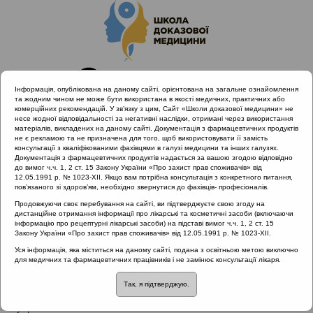
Інформація, опублікована на даному сайті, орієнтована на загальне ознайомлення
та жодним чином не може бути використана в якості медичних, практичних або
комерційних рекомендацій. У зв’язку з цим, Сайт «Школи доказової медицини» не
несе жодної відповідальності за негативні наслідки, отримані через використання
матеріалів, викладених на даному сайті. Документація з фармацевтичних продуктів
не є рекламою та не призначена для того, щоб використовувати її замість
консультації з кваліфікованими фахівцями в галузі медицини та інших галузях.
Головна
Проведені заходи
Документація з фармацевтичних продуктів надається за вашою згодою відповідно
ALLERG.ENT | Алергія & вірусні інфекції дихальних шляхів
до вимог ч.ч. 1, 2 ст. 15 Закону України «Про захист прав споживачів» від
12.05.1991 р. № 1023-XII. Якщо вам потрібна консультація з конкретного питання,
умовах пандемії COVID-19
пов’язаного зі здоров’ям, необхідно звернутися до фахівців- професіоналів.
Продовжуючи своє перебування на сайті, ви підтверджуєте свою згоду на
дистанційне отримання інформації про лікарські та косметичні засоби (включаючи
інформацію про рецептурні лікарські засоби) на підставі вимог ч.ч. 1, 2 ст. 15
ALLERG.ENT | Алергія & вірусні
Закону України «Про захист прав споживачів» від 12.05.1991 р. № 1023-XII.
інфекції дихальних шляхів умовах
Уся інформація, яка міститься на даному сайті, подана з освітньою метою виключно
для медичних та фармацевтичних працівників і не замінює консультації лікаря.
пандемії COVID-19
::
Раціональна
антибіотикотерапія
Так, я підтверджую.
Рубрика: