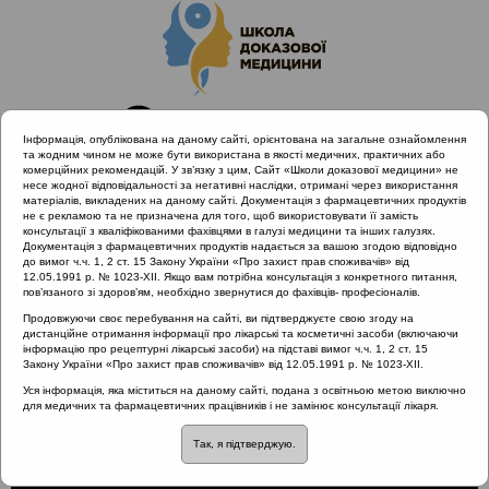
Інформація, опублікована на даному сайті, орієнтована на загальне ознайомлення
та жодним чином не може бути використана в якості медичних, практичних або
комерційних рекомендацій. У зв’язку з цим, Сайт «Школи доказової медицини» не
несе жодної відповідальності за негативні наслідки, отримані через використання
матеріалів, викладених на даному сайті. Документація з фармацевтичних продуктів
не є рекламою та не призначена для того, щоб використовувати її замість
консультації з кваліфікованими фахівцями в галузі медицини та інших галузях.
Головна
Проведені заходи
Документація з фармацевтичних продуктів надається за вашою згодою відповідно
Хронічні запальні захворювання ЛОР органів як
до вимог ч.ч. 1, 2 ст. 15 Закону України «Про захист прав споживачів» від
12.05.1991 р. № 1023-XII. Якщо вам потрібна консультація з конкретного питання,
міждисциплінарна проблема
пов’язаного зі здоров’ям, необхідно звернутися до фахівців- професіоналів.
Нарада-Порада: гострий середній отит
Продовжуючи своє перебування на сайті, ви підтверджуєте свою згоду на
дистанційне отримання інформації про лікарські та косметичні засоби (включаючи
інформацію про рецептурні лікарські засоби) на підставі вимог ч.ч. 1, 2 ст. 15
Закону України «Про захист прав споживачів» від 12.05.1991 р. № 1023-XII.
Нарада-Порада: гострий
Уся інформація, яка міститься на даному сайті, подана з освітньою метою виключно
для медичних та фармацевтичних працівників і не замінює консультації лікаря.
середній отит
Так, я підтверджую.