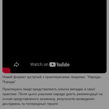
Новий формат зустрічей з практикуючими лікарями: "Нарада-
Порада"
Практикуючі лікарі представляють клінічні випадки зі своєї
практики. Після цього учасники наради дають рекомендації на
основі представленого анамнезу, результатів проведених
досліджень та попередньої терапії.