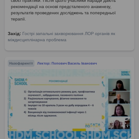
своєї практики. Після цього учасники наради дають
рекомендації на основі предсталеного анамнезу,
результатів проведених досліджень та попередньої
терапії.
Захід:
Гострі запальні захворювання ЛОР органів як
міждисциплінарна проблема
Назофарингіт
Лектор: Попович Василь Іванович