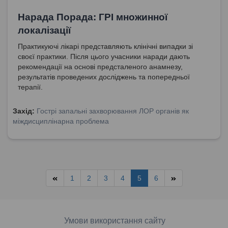
Нарада Порада: ГРІ множинної
локалізації
Практикуючі лікарі представляють клінічні випадки зі
своєї практики. Після цього учасники наради дають
рекомендації на основі предсталеного анамнезу,
результатів проведених досліджень та попередньої
терапії.
Захід:
Гострі запальні захворювання ЛОР органів як
міждисциплінарна проблема
1
2
3
4
5
6
Умови використання сайту