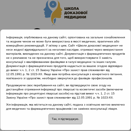
Інформація, опублікована на даному сайті, орієнтована на загальне ознайомлення
та жодним чином не може бути використана в якості медичних, практичних або
комерційних рекомендацій. У зв’язку з цим, Сайт «Школи доказової медицини» не
несе жодної відповідальності за негативні наслідки, отримані через використання
матеріалів, викладених на даному сайті. Документація з фармацевтичних продуктів
не є рекламою та не призначена для того, щоб використовувати її замість
консультації з кваліфікованими фахівцями в галузі медицини та інших галузях.
Головна
Проведені заходи
Документація з фармацевтичних продуктів надається за вашою згодою відповідно
Гострі запальні захворювання ЛОР органів як
до вимог ч.ч. 1, 2 ст. 15 Закону України «Про захист прав споживачів» від
12.05.1991 р. № 1023-XII. Якщо вам потрібна консультація з конкретного питання,
міждисциплінарна проблема
пов’язаного зі здоров’ям, необхідно звернутися до фахівців- професіоналів.
Продовжуючи своє перебування на сайті, ви підтверджуєте свою згоду на
дистанційне отримання інформації про лікарські та косметичні засоби (включаючи
інформацію про рецептурні лікарські засоби) на підставі вимог ч.ч. 1, 2 ст. 15
Гострі запальні захворювання ЛОР
Закону України «Про захист прав споживачів» від 12.05.1991 р. № 1023-XII.
органів як міждисциплінарна
Уся інформація, яка міститься на даному сайті, подана з освітньою метою виключно
для медичних та фармацевтичних працівників і не замінює консультації лікаря.
проблема
::
Назофарингіт
Так, я підтверджую.
Рубрика:
Назофарингіт