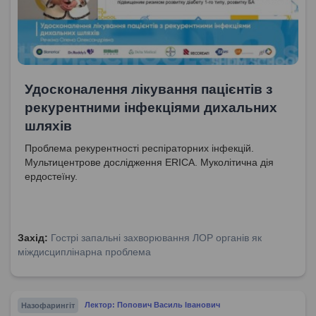
Удосконалення лікування пацієнтів з
рекурентними інфекціями дихальних
шляхів
Проблема рекурентності респіраторних інфекцій.
Мультицентрове дослідження ERICA. Муколітична дія
ердостеїну.
Захід:
Гострі запальні захворювання ЛОР органів як
міждисциплінарна проблема
Назофарингіт
Лектор: Попович Василь Іванович