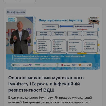
Назофарингіт
Основні механізми мукозального
імунітету і їх роль в інфекційній
резистентності ВДШ
Види мукозального імунітету. Як працює мукозальний
імунітет? Рекурентні респіраторні захворювання, які