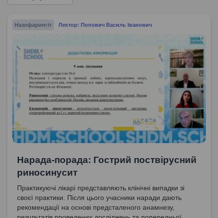
Назофарингіт
Лектор: Попович Василь Іванович
Нарада-порада: Гострий поствірусний
риносинусит
Практикуючі лікарі представляють клінічні випадки зі
своєї практики. Після цього учасники наради дають
рекомендації на основі предсталеного анамнезу,
результатів проведених досліджень та попередньої