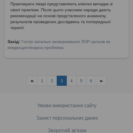
Практикуючі лікарі представляють клінічні випадки зі
своєї практики. Після цього учасники наради дають
рекомендації на основі предсталеного анамнезу,
результатів проведених досліджень та попередньої
терапії.
Захід:
Гострі запальні захворювання ЛОР органів як
міждисциплінарна проблема
1
2
3
4
5
6
Умови використання сайту
Захист персональних даних
Зворотній зв'язок