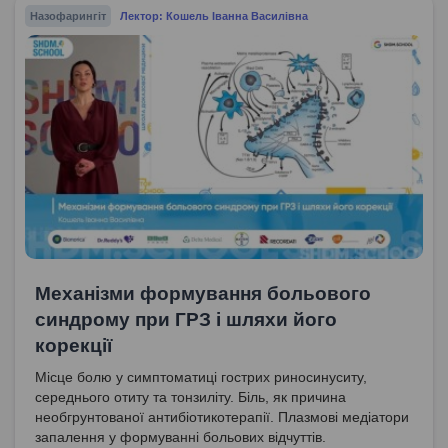
Назофарингіт
Лектор: Кошель Іванна Василівна
Механізми формування больового
синдрому при ГРЗ і шляхи його
корекції
Місце болю у симптоматиці гострих риносинуситу,
середнього отиту та тонзиліту. Біль, як причина
необгрунтованої антибіотикотерапії. Плазмові медіатори
запалення у формуванні больових відчуттів.