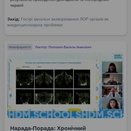
терапії.
Захід:
Гострі запальні захворювання ЛОР органів як
міждисциплінарна проблема
Назофарингіт
Лектор: Попович Василь Іванович
Нарада-Порада: Хронічний