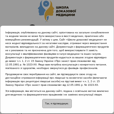
Інформація, опублікована на даному сайті, орієнтована на загальне ознайомлення
та жодним чином не може бути використана в якості медичних, практичних або
комерційних рекомендацій. У зв’язку з цим, Сайт «Школи доказової медицини» не
несе жодної відповідальності за негативні наслідки, отримані через використання
матеріалів, викладених на даному сайті. Документація з фармацевтичних продуктів
не є рекламою та не призначена для того, щоб використовувати її замість
консультації з кваліфікованими фахівцями в галузі медицини та інших галузях.
Головна
Проведені заходи
Документація з фармацевтичних продуктів надається за вашою згодою відповідно
Гострі запальні захворювання ЛОР органів як
до вимог ч.ч. 1, 2 ст. 15 Закону України «Про захист прав споживачів» від
12.05.1991 р. № 1023-XII. Якщо вам потрібна консультація з конкретного питання,
міждисциплінарна проблема
пов’язаного зі здоров’ям, необхідно звернутися до фахівців- професіоналів.
Продовжуючи своє перебування на сайті, ви підтверджуєте свою згоду на
дистанційне отримання інформації про лікарські та косметичні засоби (включаючи
інформацію про рецептурні лікарські засоби) на підставі вимог ч.ч. 1, 2 ст. 15
Гострі запальні захворювання ЛОР
Закону України «Про захист прав споживачів» від 12.05.1991 р. № 1023-XII.
органів як міждисциплінарна
Уся інформація, яка міститься на даному сайті, подана з освітньою метою виключно
для медичних та фармацевтичних працівників і не замінює консультації лікаря.
проблема
::
Назофарингіт
Так, я підтверджую.
Рубрика:
Назофарингіт