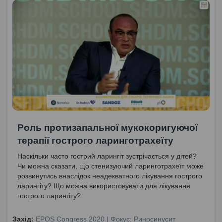
Роль протизапальної мукокоригуючої
терапії гострого ларинготрахеїту
Наскільки часто гострий ларингіт зустрічається у дітей?
Чи можна сказати, що стенизуючий ларинготрахеїт може
розвинутись внаслідок неадекватного лікування гострого
ларингіту? Що можна використовувати для лікування
гострого ларингіту?
Захід:
EPOS Congress 2020 | Фокус: Риносинусит