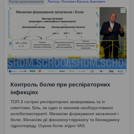
Гострі риносинусити
Лектор: Попович Василь Іванович
Контроль болю при респіраторних
інфекціях
ТОП-3 гострих респіраторних захворювань та їх
симптоми. Біль, як один із чинників необгрунтованої
антибіотикотерапії. Механізм формування запалення і
болю. Механізм дії феназону+лідокаїну та бензидаміну
гідрохлориду. Оцінка болю згідно VAS.