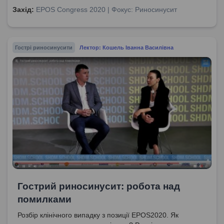
Захід:
EPOS Congress 2020 | Фокус: Риносинусит
Гострі риносинусити
Лектор: Кошель Іванна Василівна
Гострий риносинусит: робота над
помилками
Розбір клінічного випадку з позиції EPOS2020. Як