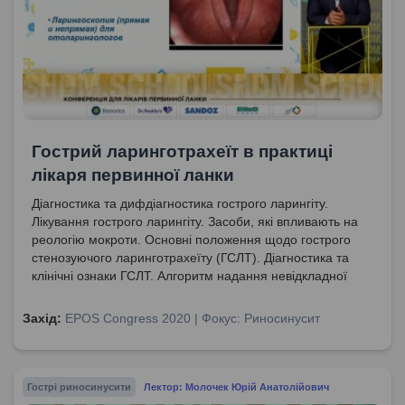
Гострий ларинготрахеїт в практиці
лікаря первинної ланки
Діагностика та дифдіагностика гострого ларингіту.
Лікування гострого ларингіту. Засоби, які впливають на
реологію мокроти. Основні положення щодо гострого
стенозуючого ларинготрахеїту (ГСЛТ). Діагностика та
клінічні ознаки ГСЛТ. Алгоритм надання невідкладної
допомоги дітям з ГСЛТ.
Захід:
EPOS Congress 2020 | Фокус: Риносинусит
Гострі риносинусити
Лектор: Молочек Юрій Анатолійович