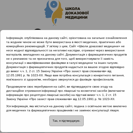
Інформація, опублікована на даному сайті, орієнтована на загальне ознайомлення
та жодним чином не може бути використана в якості медичних, практичних або
комерційних рекомендацій. У зв’язку з цим, Сайт «Школи доказової медицини» не
несе жодної відповідальності за негативні наслідки, отримані через використання
матеріалів, викладених на даному сайті. Документація з фармацевтичних продуктів
не є рекламою та не призначена для того, щоб використовувати її замість
консультації з кваліфікованими фахівцями в галузі медицини та інших галузях.
Головна
Проведені заходи
Документація з фармацевтичних продуктів надається за вашою згодою відповідно
EPOS Congress 2020 | Фокус: Риносинусит
до вимог ч.ч. 1, 2 ст. 15 Закону України «Про захист прав споживачів» від
12.05.1991 р. № 1023-XII. Якщо вам потрібна консультація з конкретного питання,
пов’язаного зі здоров’ям, необхідно звернутися до фахівців- професіоналів.
Продовжуючи своє перебування на сайті, ви підтверджуєте свою згоду на
EPOS Congress 2020 | Фокус:
дистанційне отримання інформації про лікарські та косметичні засоби (включаючи
інформацію про рецептурні лікарські засоби) на підставі вимог ч.ч. 1, 2 ст. 15
Риносинусит
Закону України «Про захист прав споживачів» від 12.05.1991 р. № 1023-XII.
Уся інформація, яка міститься на даному сайті, подана з освітньою метою виключно
Рубрика:
для медичних та фармацевтичних працівників і не замінює консультації лікаря.
Рубрика:
Так, я підтверджую.