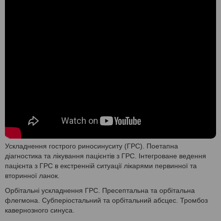
Ускладнення гострого риносинуситу (ГРС). Поетапна
діагностика та лікування пацієнтів з ГРС. Інтегроване ведення
пацієнта з ГРС в екстренній ситуації лікарями первинної та
вторинної ланок.
Орбітальні ускладнення ГРС. Пресептальна та орбітальна
флегмона. Субперіостальний та орбітальний абсцес. Тромбоз
кавернозного синуса.