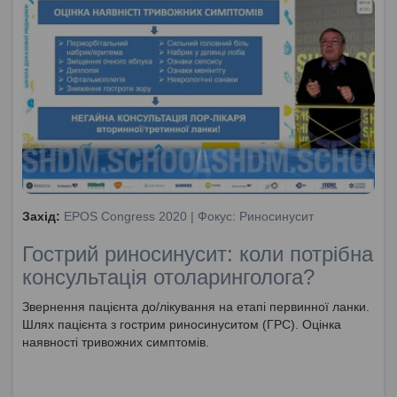
Захід:
EPOS Congress 2020 | Фокус: Риносинусит
Гострий риносинусит: коли потрібна
консультація отоларинголога?
Звернення пацієнта до/лікування на етапі первинної ланки.
Шлях пацієнта з гострим риносинуситом (ГРС). Оцінка
наявності тривожних симптомів.