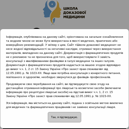
Інформація, опублікована на даному сайті, орієнтована на загальне ознайомлення
та жодним чином не може бути використана в якості медичних, практичних або
комерційних рекомендацій. У зв’язку з цим, Сайт «Школи доказової медицини» не
несе жодної відповідальності за негативні наслідки, отримані через використання
матеріалів, викладених на даному сайті. Документація з фармацевтичних продуктів
не є рекламою та не призначена для того, щоб використовувати її замість
консультації з кваліфікованими фахівцями в галузі медицини та інших галузях.
Головна
Проведені заходи
Документація з фармацевтичних продуктів надається за вашою згодою відповідно
EPOS Congress 2020 | Фокус: Риносинусит
до вимог ч.ч. 1, 2 ст. 15 Закону України «Про захист прав споживачів» від
12.05.1991 р. № 1023-XII. Якщо вам потрібна консультація з конкретного питання,
Грізні симптоми ГРС. Дії фахівців різного рівня
пов’язаного зі здоров’ям, необхідно звернутися до фахівців- професіоналів.
Продовжуючи своє перебування на сайті, ви підтверджуєте свою згоду на
дистанційне отримання інформації про лікарські та косметичні засоби (включаючи
інформацію про рецептурні лікарські засоби) на підставі вимог ч.ч. 1, 2 ст. 15
Грізні симптоми ГРС. Дії
Закону України «Про захист прав споживачів» від 12.05.1991 р. № 1023-XII.
Уся інформація, яка міститься на даному сайті, подана з освітньою метою виключно
фахівців різного рівня
для медичних та фармацевтичних працівників і не замінює консультації лікаря.
Так, я підтверджую.