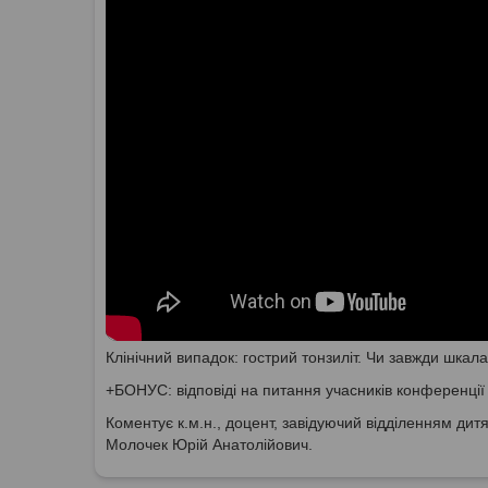
Клінічний випадок: гострий тонзиліт. Чи завжди шкал
+БОНУС: відповіді на питання учасників конференції
Коментує к.м.н., доцент, завідуючий відділенням дитя
Молочек Юрій Анатолійович.