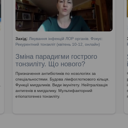
Захід:
Лікування інфекцій ЛОР органів. Фокус:
Рекурентний тонзиліт (квітень 10-12, онлайн)
Зміна парадигми гострого
тонзиліту. Що нового?
Призначення антибіотиків по нозологіях за
спеціальностями. Будова лімфоглоткового кільця.
.
Функції мигдаликів. Види імунітету. Нейтралізація
антигенів в мигдалику. Мультифакторний
етіопатогенез тонзиліту.