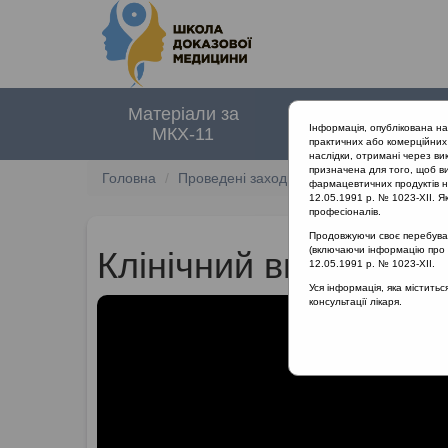
Матеріали за
Нормативні
Інформація, опублікована н
МКХ-11
документи
практичних або комерційних 
наслідки, отримані через ви
призначена для того, щоб ви
Головна
Проведені заходи
Лікування інфекцій 
фармацевтичних продуктів на
12.05.1991 р. № 1023-XII. Як
професіоналів.
Продовжуючи своє перебуванн
(включаючи інформацію про ре
Клінічний випадок: г
12.05.1991 р. № 1023-XII.
Уся інформація, яка містить
консультації лікаря.