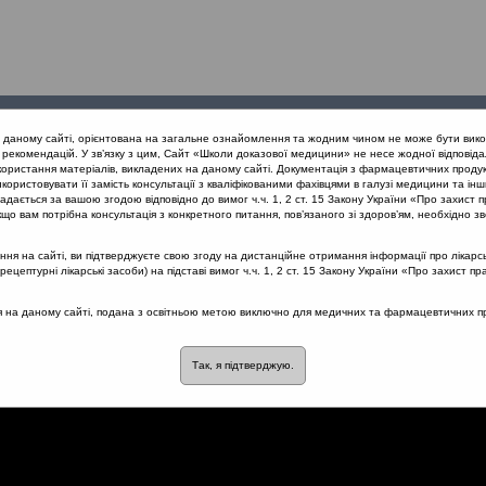
Проведені
Конференції
Партнери
Лек
а даному сайті, орієнтована на загальне ознайомлення та жодним чином не може бути вико
заходи
проекту
рекомендацій. У зв’язку з цим, Сайт «Школи доказової медицини» не несе жодної відповіда
користання матеріалів, викладених на даному сайті. Документація з фармацевтичних продук
користовувати її замість консультації з кваліфікованими фахівцями в галузі медицини та інш
ЛОР органів. Фокус: Рекурентний тонзиліт (квітень 10-12, онлайн)
дається за вашою згодою відповідно до вимог ч.ч. 1, 2 ст. 15 Закону України «Про захист п
що вам потрібна консультація з конкретного питання, пов’язаного зі здоров’ям, необхідно зв
я на сайті, ви підтверджуєте свою згоду на дистанційне отримання інформації про лікарсь
цептурні лікарські засоби) на підставі вимог ч.ч. 1, 2 ст. 15 Закону України «Про захист пр
острий тонзиліт
ся на даному сайті, подана з освітньою метою виключно для медичних та фармацевтичних пра
Так, я підтверджую.