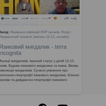
Захід:
Лікування інфекцій ЛОР органів. Фокус:
Рекурентний тонзиліт (квітень 10-12, онлайн)
Язиковий мигдалик - terra
incognita
Функції мигдаликів. Імунний статус у дітей 12-13
років. Будова язикового мигдалика та язика. Вікова
інволюція мигдаликів. Сучасні уявлення про
патогенез гіпертрофії язикового мигдалика. Клінічні
прояви та дифдіагноз гіпертрофії язикового
мигдалика. Визначення ступеня гіпертрофії.
Методи діагностики та лікування гіпертрофії
язикового мигдалика. + БОНУС: відповіді на
питання глядачів.