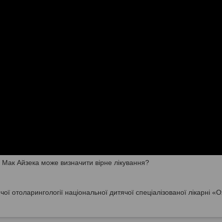
а Мак Айзека може визначити вірне лікування?
чої отоларингології національної дитячої спеціалізованої лікарні «