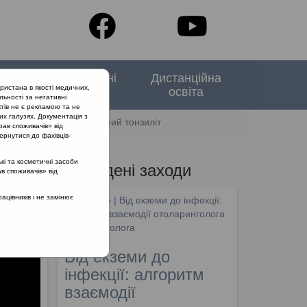
тори
Спеціальні
Дистанційна
ристана в якості медичних,
випуски
освіта
льності за негативні
тів не є рекламою та не
их галузях. Документація з
Клінічний випадок: гострий тонзиліт
рав споживачів» від
ернутися до фахівців-
кі та косметичні засоби
Проведені заходи
ав споживачів» від
цівників і не замінює
SHDM.info | Від екземи до інфекції:
алгоритм взаємодії отоларинголога
та дерматолога
Від екземи до
інфекції: алгоритм
взаємодії