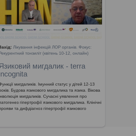
Захід:
Лікування інфекцій ЛОР органів. Фокус:
Рекурентний тонзиліт (квітень 10-12, онлайн)
Язиковий мигдалик - terra
incognita
Функції мигдаликів. Імунний статус у дітей 12-13
років. Будова язикового мигдалика та язика. Вікова
інволюція мигдаликів. Сучасні уявлення про
патогенез гіпертрофії язикового мигдалика. Клінічні
прояви та дифдіагноз гіпертрофії язикового
мигдалика. Визначення ступеня гіпертрофії.
Методи діагностики та лікування гіпертрофії
язикового мигдалика. + БОНУС: відповіді на
питання глядачів.