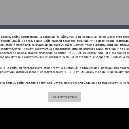
Проведені
Конференції
Партнери
Лек
а даному сайті, орієнтована на загальне ознайомлення та жодним чином не може бути вико
заходи
проекту
рекомендацій. У зв’язку з цим, Сайт «Школи доказової медицини» не несе жодної відповіда
користання матеріалів, викладених на даному сайті. Документація з фармацевтичних продук
користовувати її замість консультації з кваліфікованими фахівцями в галузі медицини та інш
ЛОР органів. Фокус: Рекурентний тонзиліт (квітень 10-12, онлайн)
дається за вашою згодою відповідно до вимог ч.ч. 1, 2 ст. 15 Закону України «Про захист п
дного глоткового кільця
що вам потрібна консультація з конкретного питання, пов’язаного зі здоров’ям, необхідно зв
я на сайті, ви підтверджуєте свою згоду на дистанційне отримання інформації про лікарсь
цептурні лікарські засоби) на підставі вимог ч.ч. 1, 2 ст. 15 Закону України «Про захист пр
хронічних захворювань
ся на даному сайті, подана з освітньою метою виключно для медичних та фармацевтичних пра
го кільця
Так, я підтверджую.