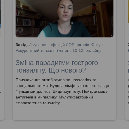
Захід:
Лікування інфекцій ЛОР органів. Фокус:
Рекурентний тонзиліт (квітень 10-12, онлайн)
Зміна парадигми гострого
тонзиліту. Що нового?
Призначення антибіотиків по нозологіях за
спеціальностями. Будова лімфоглоткового кільця.
.
Функції мигдаликів. Види імунітету. Нейтралізація
антигенів в мигдалику. Мультифакторний
етіопатогенез тонзиліту.