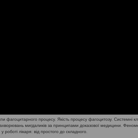
тапи фагоцитарного процесу. Якість процесу фагоцитозу. Системні клі
х захворювань мигдаликів за принципами доказової медицини. Фено
 у роботі лікаря: від простого до складного.