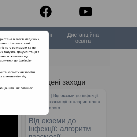
тори
Спеціальні
Дистанційна
ристана в якості медичних,
випуски
освіта
льності за негативні
тів не є рекламою та не
их галузях. Документація з
рав споживачів» від
ернутися до фахівців-
кі та косметичні засоби
ав споживачів» від
Проведені заходи
цівників і не замінює
SHDM.info | Від екземи до інфекції:
алгоритм взаємодії отоларинголога
та дерматолога
Від екземи до
інфекції: алгоритм
взаємодії