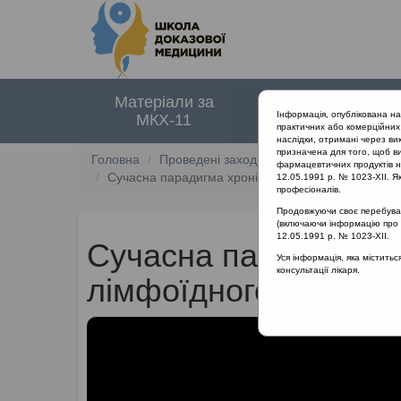
Матеріали за
Нормативні
Інформація, опублікована н
МКХ-11
документи
практичних або комерційних 
наслідки, отримані через ви
призначена для того, щоб ви
Головна
Проведені заходи
Лікування інфекцій 
фармацевтичних продуктів на
Сучасна парадигма хронічних захворювань лімфої
12.05.1991 р. № 1023-XII. Як
професіоналів.
Продовжуючи своє перебуванн
(включаючи інформацію про ре
12.05.1991 р. № 1023-XII.
Сучасна парадигма 
Уся інформація, яка містить
консультації лікаря.
лімфоїдного глотково