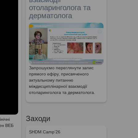
отоларинголога та
дерматолога
Запрошуємо переглянути запис
прямого ефіру, присвяченого
актуальному питанню
міждисциплінарної взаємодії
отоларинголога та дерматолога.
Заходи
нічні
мен ВЕБ
SHDM.Camp’26