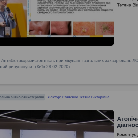
Тетяна Вік
:
Антибіотикорезистентність при лікуванні загальних захворювань Л
ний ринусинусит (Київ 28.02.2020)
альна антибіотикотерапія
Лектор: Святенко Тетяна Вікторівна
Атопіч
діагно
Коментує 