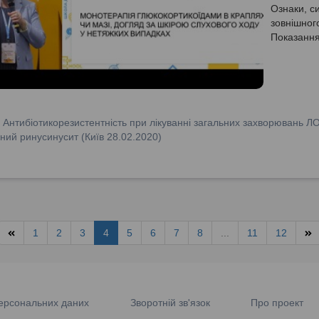
Ознаки, си
зовнішного
Показання
:
Антибіотикорезистентність при лікуванні загальних захворювань Л
ний ринусинусит (Київ 28.02.2020)
1
2
3
4
5
6
7
8
...
11
12
ерсональних даних
Зворотній зв'язок
Про проект