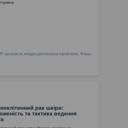
торівна.
ОР органів як міждисциплінарна проблема. Фокус:
ноклітинний рак шкіри:
оженість та тактика ведення
та