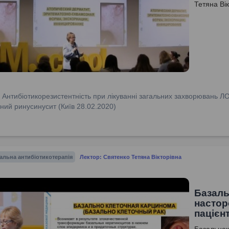
Тетяна Вік
:
Антибіотикорезистентність при лікуванні загальних захворювань Л
ний ринусинусит (Київ 28.02.2020)
альна антибіотикотерапія
Лектор: Святенко Тетяна Вікторівна
Базаль
настор
пацієн