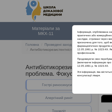
Матеріали за
Нормативні
Інформація, опублікована н
МКХ-11
документи
практичних або комерційних 
наслідки, отримані через ви
призначена для того, щоб ви
Головна
Проведені заходи
фармацевтичних продуктів на
Антибіотикорезистентність при лікуванні загальн
12.05.1991 р. № 1023-XII. Як
професіоналів.
Продовжуючи своє перебуванн
(включаючи інформацію про ре
Антибіотикорезистентність при
12.05.1991 р. № 1023-XII.
проблема. Фокус: Хронічний ри
Уся інформація, яка містить
консультації лікаря.
Гострі риносинусити
Раціон
Алергічний риніт
Тонзиліт