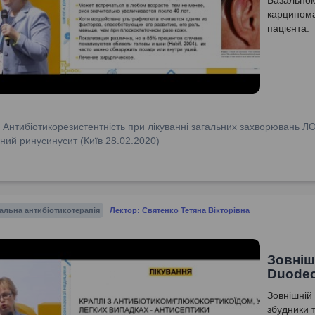
Базальнок
карцинома
пацієнта.
:
Антибіотикорезистентність при лікуванні загальних захворювань Л
ний ринусинусит (Київ 28.02.2020)
альна антибіотикотерапія
Лектор: Святенко Тетяна Вікторівна
Зовніш
Duode
Зовнішній
збудники т