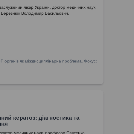
заслужений лікар України, доктор медичних наук,
 Березнюк Володимир Васильович.
ОР органів як міждисциплінарна проблема. Фокус:
чний кератоз: діагностика та
ння
доктор медичних наук, професор Святенко