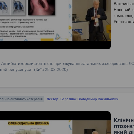
Важливі а
Носовий к
комплекс;
Решітчаст
:
Антибіотикорезистентність при лікуванні загальних захворювань Л
ний ринусинусит (Київ 28.02.2020)
альна антибіотикотерапія
Лектор: Березнюк Володимир Васильович
Клініч
птоз+в
який д