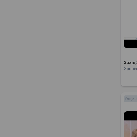
Захід
Хроніч
Раціон