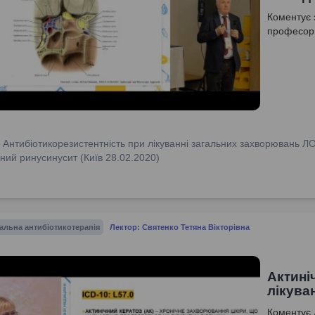
Коментує 
професор
:
Антибіотикорезистентність при лікуванні загальних захворювань Л
ний ринусинусит (Київ 28.02.2020)
альна антибіотикотерапія
Лектор: Святенко Тетяна Вікторівна
Актині
лікува
Коментує 