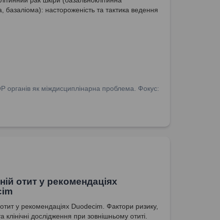
літинний рак шкіри (базальноклітинна
, базаліома): настороженість та тактика ведення
ОР органів як міждисциплінарна проблема. Фокус:
ній отит у рекомендаціях
cim
 отит у рекомендаціях Duodecim. Фактори ризику,
а клінічні дослідження при зовнішньому отиті.