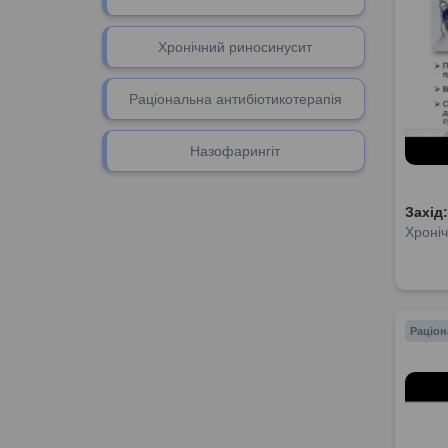
Хронічний риносинусит
Раціональна антибіотикотерапія
Назофарингіт
Захід
Хроніч
Раціон