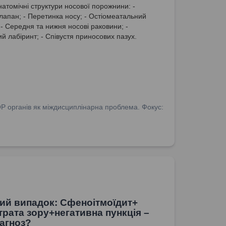
натомічні структури носової порожнини: -
лапан; - Перетинка носу; - Остіомеатальний
 - Середня та нижня носові раковини; -
ий лабіринт; - Співустя приносових пазух.
ОР органів як міждисциплінарна проблема. Фокус:
ний випадок: Сфеноітмоїдит+
трата зору+негативна пункція –
іагноз?