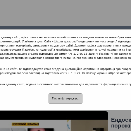
Проведені
Конференції
Партнери
Лек
а даному сайті, орієнтована на загальне ознайомлення та жодним чином не може бути вико
заходи
проекту
рекомендацій. У зв’язку з цим, Сайт «Школи доказової медицини» не несе жодної відповіда
користання матеріалів, викладених на даному сайті. Документація з фармацевтичних продук
користовувати її замість консультації з кваліфікованими фахівцями в галузі медицини та інш
дається за вашою згодою відповідно до вимог ч.ч. 1, 2 ст. 15 Закону України «Про захист п
их захворювань ЛОР органів як міждисциплінарна проблема. Фокус: 
що вам потрібна консультація з конкретного питання, пов’язаного зі здоров’ям, необхідно зв
я на сайті, ви підтверджуєте свою згоду на дистанційне отримання інформації про лікарсь
цептурні лікарські засоби) на підставі вимог ч.ч. 1, 2 ст. 15 Закону України «Про захист пр
 лікуванні загальних захворювань ЛОР о
нусинусит (Київ 28.02.2020)
ся на даному сайті, подана з освітньою метою виключно для медичних та фармацевтичних пра
Так, я підтверджую.
альна антибіотикотерапія
Лектор: Березнюк Володимир Васильович
Ендоск
порож