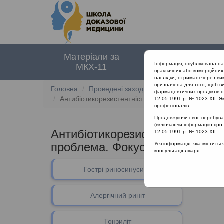
Матеріали за
Нормативні
Інформація, опублікована н
МКХ-11
документи
практичних або комерційних 
наслідки, отримані через ви
призначена для того, щоб ви
Головна
Проведені заходи
фармацевтичних продуктів на
Антибіотикорезистентність при лікуванні загальн
12.05.1991 р. № 1023-XII. Як
професіоналів.
Продовжуючи своє перебуванн
(включаючи інформацію про ре
Антибіотикорезистентність при
12.05.1991 р. № 1023-XII.
проблема. Фокус: Хронічний ри
Уся інформація, яка містить
консультації лікаря.
В даному 
Гострі риносинусити
Алергічний риніт
Тонзиліт