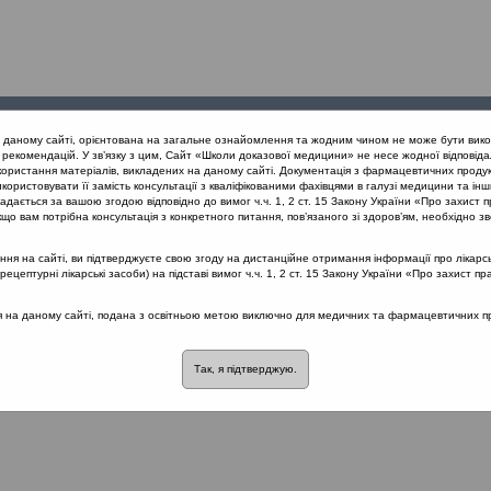
Проведені
Конференції
Партнери
Лек
а даному сайті, орієнтована на загальне ознайомлення та жодним чином не може бути вико
заходи
проекту
рекомендацій. У зв’язку з цим, Сайт «Школи доказової медицини» не несе жодної відповіда
користання матеріалів, викладених на даному сайті. Документація з фармацевтичних продук
користовувати її замість консультації з кваліфікованими фахівцями в галузі медицини та інш
дається за вашою згодою відповідно до вимог ч.ч. 1, 2 ст. 15 Закону України «Про захист п
их захворювань ЛОР органів як міждисциплінарна проблема. Фокус: 
що вам потрібна консультація з конкретного питання, пов’язаного зі здоров’ям, необхідно зв
я на сайті, ви підтверджуєте свою згоду на дистанційне отримання інформації про лікарсь
цептурні лікарські засоби) на підставі вимог ч.ч. 1, 2 ст. 15 Закону України «Про захист пр
 лікуванні загальних захворювань ЛОР о
нусинусит (Київ 28.02.2020)
::
Назофари
ся на даному сайті, подана з освітньою метою виключно для медичних та фармацевтичних пра
розділі немає материалів
Так, я підтверджую.