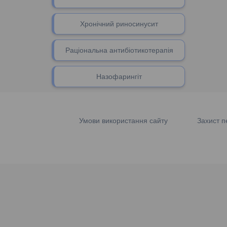
Хронічний риносинусит
Раціональна антибіотикотерапія
Назофарингіт
Умови використання сайту
Захист п