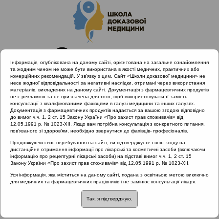
Інформація, опублікована на даному сайті, орієнтована на загальне ознайомлення
та жодним чином не може бути використана в якості медичних, практичних або
комерційних рекомендацій. У зв’язку з цим, Сайт «Школи доказової медицини» не
несе жодної відповідальності за негативні наслідки, отримані через використання
матеріалів, викладених на даному сайті. Документація з фармацевтичних продуктів
не є рекламою та не призначена для того, щоб використовувати її замість
консультації з кваліфікованими фахівцями в галузі медицини та інших галузях.
Головна
Проведені заходи
Документація з фармацевтичних продуктів надається за вашою згодою відповідно
Антибіотикорезистентність при лікуванні загальних
до вимог ч.ч. 1, 2 ст. 15 Закону України «Про захист прав споживачів» від
12.05.1991 р. № 1023-XII. Якщо вам потрібна консультація з конкретного питання,
захворювань ЛОР органів як міждисциплінарна проблема.
пов’язаного зі здоров’ям, необхідно звернутися до фахівців- професіоналів.
Фокус: Хронічний ринусинусит (Київ 28.02.2020)
Продовжуючи своє перебування на сайті, ви підтверджуєте свою згоду на
Взяття проб з носової порожнини на запальні маркери
дистанційне отримання інформації про лікарські та косметичні засоби (включаючи
інформацію про рецептурні лікарські засоби) на підставі вимог ч.ч. 1, 2 ст. 15
Закону України «Про захист прав споживачів» від 12.05.1991 р. № 1023-XII.
Уся інформація, яка міститься на даному сайті, подана з освітньою метою виключно
Взяття проб з носової
для медичних та фармацевтичних працівників і не замінює консультації лікаря.
Так, я підтверджую.
порожнини на запальні