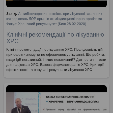
Захід:
Антибіотикорезистентність при лікуванні загальних
захворювань ЛОР органів як міждисциплінарна проблема.
Фокус: Хронічний ринусинусит (Київ 28.02.2020)
Клінічні рекомендації по лікуванню
ХРС
Клінічні рекомендації по лікуванню ХРС. Послідовність дій
при ефективному та не ефективному лікуванні. Що робити,
якщо IgE негативний, і якщо позитивний? Діагностичні тести
для пацієнта з ХРС. Базова фармакотерапія ХРС. Критерії
ефективності та очікувані результати лікування ХРС.