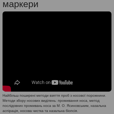
маркери
Найбільш поширені методи взяття проб з носової порожнини.
Методи збору носових виділень: промивання носа, метод
послідовних промивань носа за М. О. Ясиновським, назальна
аспірація, носова чистка та назальна біопсія.