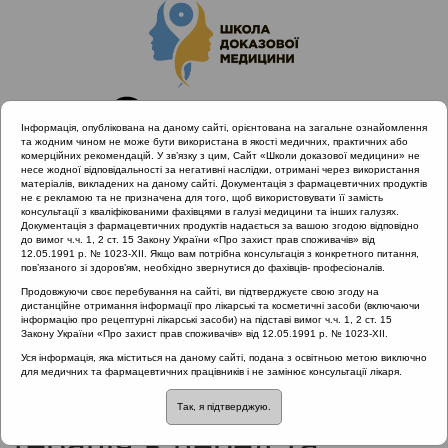
Інформація, опублікована на даному сайті, орієнтована на загальне ознайомлення
та жодним чином не може бути використана в якості медичних, практичних або
комерційних рекомендацій. У зв’язку з цим, Сайт «Школи доказової медицини» не
несе жодної відповідальності за негативні наслідки, отримані через використання
матеріалів, викладених на даному сайті. Документація з фармацевтичних продуктів
не є рекламою та не призначена для того, щоб використовувати її замість
консультації з кваліфікованими фахівцями в галузі медицини та інших галузях.
Головна
Проведені заходи
Документація з фармацевтичних продуктів надається за вашою згодою відповідно
Антибіотикорезистентність при лікуванні загальних
до вимог ч.ч. 1, 2 ст. 15 Закону України «Про захист прав споживачів» від
12.05.1991 р. № 1023-XII. Якщо вам потрібна консультація з конкретного питання,
захворювань ЛОР органів як міждисциплінарна проблема.
пов’язаного зі здоров’ям, необхідно звернутися до фахівців- професіоналів.
Фокус: Хронічний ринусинусит (Київ 28.02.2020)
Продовжуючи своє перебування на сайті, ви підтверджуєте свою згоду на
Чи потрібна системна терапія в перед та післяопераційний
дистанційне отримання інформації про лікарські та косметичні засоби (включаючи
період у пацієнтів із/без поліпозів?
інформацію про рецептурні лікарські засоби) на підставі вимог ч.ч. 1, 2 ст. 15
Закону України «Про захист прав споживачів» від 12.05.1991 р. № 1023-XII.
Уся інформація, яка міститься на даному сайті, подана з освітньою метою виключно
для медичних та фармацевтичних працівників і не замінює консультації лікаря.
Чи потрібна системна
Так, я підтверджую.
терапія в перед та