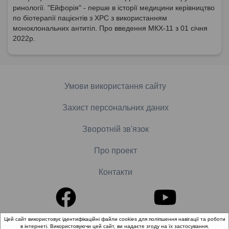
ринології. "Ейфорія" - перше в історії медицини керівництво
по біотерапії пацієнтів з ХРС з використанням
моноклональних антитіл. Про введення МКХ-11 з 01 січня
2022р.
Умови використання сайту
Захист персональних даних
Зворотній зв'язок
Про проект
Контакти
Цей сайт використовує ідентифікаційні файли cookies для поліпшення навігації та роботи
в інтернеті. Використовуючи цей сайт, ви надаєте згоду на їх застосування.