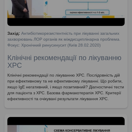
Захід:
Антибіотикорезистентність при лікуванні загальних
захворювань ЛОР органів як міждисциплінарна проблема.
Фокус: Хронічний ринусинусит (Київ 28.02.2020)
Клінічні рекомендації по лікуванню
ХРС
Клінічні рекомендації по лікуванню ХРС. Послідовність дій
при ефективному та не ефективному лікуванні. Що робити,
якщо IgE негативний, і якщо позитивний? Діагностичні тести
для пацієнта з ХРС. Базова фармакотерапія ХРС. Критерії
ефективності та очікувані результати лікування ХРС.