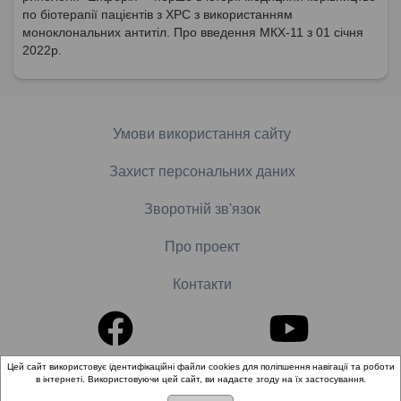
по біотерапії пацієнтів з ХРС з використанням
моноклональних антитіл. Про введення МКХ-11 з 01 січня
2022р.
Умови використання сайту
Захист персональних даних
Зворотній зв'язок
Про проект
Контакти
Цей сайт використовує ідентифікаційні файли cookies для поліпшення навігації та роботи
в інтернеті. Використовуючи цей сайт, ви надаєте згоду на їх застосування.
© 2018-2026 «Школа доказової медицини». Всі права