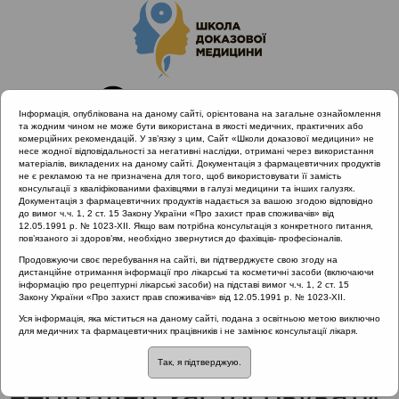
Інформація, опублікована на даному сайті, орієнтована на загальне ознайомлення
та жодним чином не може бути використана в якості медичних, практичних або
комерційних рекомендацій. У зв’язку з цим, Сайт «Школи доказової медицини» не
несе жодної відповідальності за негативні наслідки, отримані через використання
матеріалів, викладених на даному сайті. Документація з фармацевтичних продуктів
не є рекламою та не призначена для того, щоб використовувати її замість
консультації з кваліфікованими фахівцями в галузі медицини та інших галузях.
Головна
Проведені заходи
Документація з фармацевтичних продуктів надається за вашою згодою відповідно
Антибіотикорезистентність при лікуванні загальних
до вимог ч.ч. 1, 2 ст. 15 Закону України «Про захист прав споживачів» від
12.05.1991 р. № 1023-XII. Якщо вам потрібна консультація з конкретного питання,
захворювань ЛОР органів як міждисциплінарна проблема.
пов’язаного зі здоров’ям, необхідно звернутися до фахівців- професіоналів.
Фокус: Хронічний ринусинусит (Київ 28.02.2020)
Продовжуючи своє перебування на сайті, ви підтверджуєте свою згоду на
Яку форму Синупрету необхідно застосовувати для
дистанційне отримання інформації про лікарські та косметичні засоби (включаючи
пацієнтів із ХРС та аномаліями ОМК?
інформацію про рецептурні лікарські засоби) на підставі вимог ч.ч. 1, 2 ст. 15
Закону України «Про захист прав споживачів» від 12.05.1991 р. № 1023-XII.
Уся інформація, яка міститься на даному сайті, подана з освітньою метою виключно
для медичних та фармацевтичних працівників і не замінює консультації лікаря.
Яку форму Синупрету
Так, я підтверджую.
необхідно застосовувати