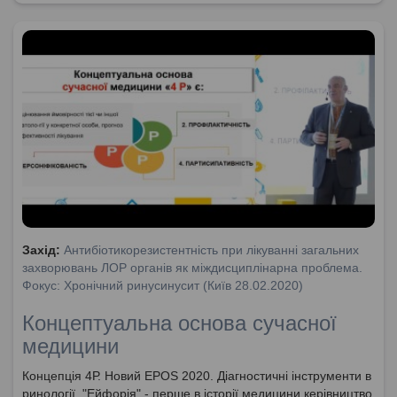
Захід:
Антибіотикорезистентність при лікуванні загальних
захворювань ЛОР органів як міждисциплінарна проблема.
Фокус: Хронічний ринусинусит (Київ 28.02.2020)
Концептуальна основа сучасної
медицини
Концепція 4Р. Новий EPOS 2020. Діагностичні інструменти в
ринології. "Ейфорія" - перше в історії медицини керівництво