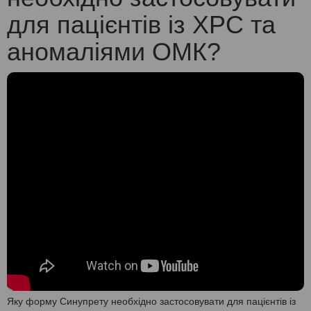
для пацієнтів із ХРС та
аномаліями ОМК?
Яку форму Синупрету необхідно застосовувати для пацієнтів із