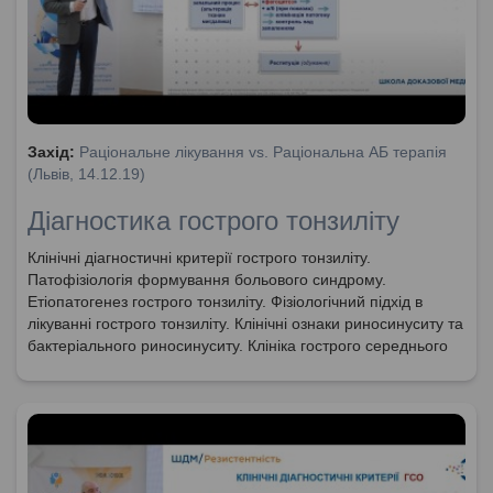
Захід:
Раціональне лікування vs. Раціональна АБ терапія
(Львів, 14.12.19)
Діагностика гострого тонзиліту
Клінічні діагностичні критерії гострого тонзиліту.
Патофізіологія формування больового синдрому.
Етіопатогенез гострого тонзиліту. Фізіологічний підхід в
лікуванні гострого тонзиліту. Клінічні ознаки риносинуситу та
бактеріального риносинуситу. Клініка гострого середнього
отиту. Використання шкали McIsaak при обстеженні
пацієнтів з гострим тонзилітом.