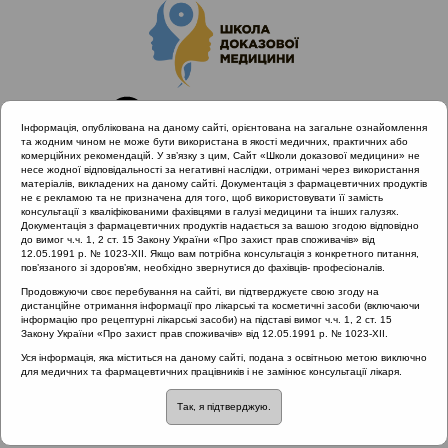
Інформація, опублікована на даному сайті, орієнтована на загальне ознайомлення
та жодним чином не може бути використана в якості медичних, практичних або
комерційних рекомендацій. У зв’язку з цим, Сайт «Школи доказової медицини» не
несе жодної відповідальності за негативні наслідки, отримані через використання
матеріалів, викладених на даному сайті. Документація з фармацевтичних продуктів
не є рекламою та не призначена для того, щоб використовувати її замість
консультації з кваліфікованими фахівцями в галузі медицини та інших галузях.
Головна
Проведені заходи
Документація з фармацевтичних продуктів надається за вашою згодою відповідно
Раціональне лікування vs. Раціональна АБ терапія (Львів,
до вимог ч.ч. 1, 2 ст. 15 Закону України «Про захист прав споживачів» від
12.05.1991 р. № 1023-XII. Якщо вам потрібна консультація з конкретного питання,
14.12.19)
пов’язаного зі здоров’ям, необхідно звернутися до фахівців- професіоналів.
Профілактика рецидивуючих інфекцій сечовивідних шляхів у
Продовжуючи своє перебування на сайті, ви підтверджуєте свою згоду на
вагітних
дистанційне отримання інформації про лікарські та косметичні засоби (включаючи
інформацію про рецептурні лікарські засоби) на підставі вимог ч.ч. 1, 2 ст. 15
Закону України «Про захист прав споживачів» від 12.05.1991 р. № 1023-XII.
Уся інформація, яка міститься на даному сайті, подана з освітньою метою виключно
Профілактика
для медичних та фармацевтичних працівників і не замінює консультації лікаря.
Так, я підтверджую.
рецидивуючих інфекцій