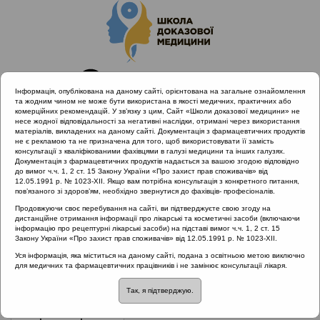
Інформація, опублікована на даному сайті, орієнтована на загальне ознайомлення
та жодним чином не може бути використана в якості медичних, практичних або
комерційних рекомендацій. У зв’язку з цим, Сайт «Школи доказової медицини» не
несе жодної відповідальності за негативні наслідки, отримані через використання
матеріалів, викладених на даному сайті. Документація з фармацевтичних продуктів
не є рекламою та не призначена для того, щоб використовувати її замість
консультації з кваліфікованими фахівцями в галузі медицини та інших галузях.
Головна
Проведені заходи
Документація з фармацевтичних продуктів надається за вашою згодою відповідно
Раціональне лікування vs. Раціональна АБ терапія (Київ,
до вимог ч.ч. 1, 2 ст. 15 Закону України «Про захист прав споживачів» від
12.05.1991 р. № 1023-XII. Якщо вам потрібна консультація з конкретного питання,
30.11.19)
пов’язаного зі здоров’ям, необхідно звернутися до фахівців- професіоналів.
Продовжуючи своє перебування на сайті, ви підтверджуєте свою згоду на
дистанційне отримання інформації про лікарські та косметичні засоби (включаючи
інформацію про рецептурні лікарські засоби) на підставі вимог ч.ч. 1, 2 ст. 15
Раціональне лікування vs.
Закону України «Про захист прав споживачів» від 12.05.1991 р. № 1023-XII.
Раціональна АБ терапія (Київ,
Уся інформація, яка міститься на даному сайті, подана з освітньою метою виключно
для медичних та фармацевтичних працівників і не замінює консультації лікаря.
30.11.19)
::
Алергічний риніт
Так, я підтверджую.
Рубрика:
Алергічний риніт