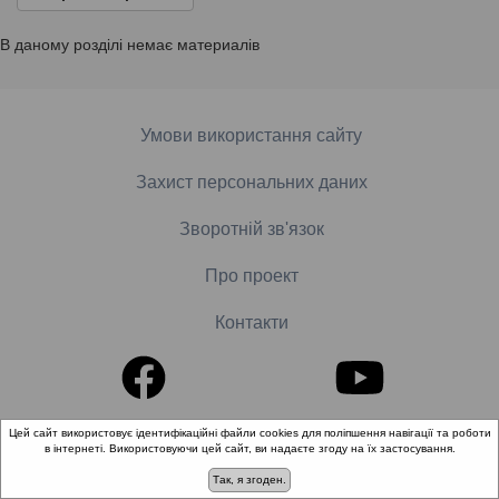
В даному розділі немає материалів
Умови використання сайту
Захист персональних даних
Зворотній зв'язок
Про проект
Контакти
Цей сайт використовує ідентифікаційні файли cookies для поліпшення навігації та роботи
© 2018-2026 «Школа доказової медицини». Всі права
в інтернеті. Використовуючи цей сайт, ви надаєте згоду на їх застосування.
захищені.
Так, я згоден.