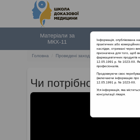
Матеріали за
Нормативні
Інформація, опублікована н
МКХ-11
документи
практичних або комерційних 
наслідки, отримані через ви
призначена для того, щоб ви
Головна
Проведені заходи
Клінічний перебіг т
фармацевтичних продуктів на
12.05.1991 р. № 1023-XII. Як
професіоналів.
Продовжуючи своє перебуванн
(включаючи інформацію про ре
Чи потрібно вагітни
12.05.1991 р. № 1023-XII.
Уся інформація, яка містить
консультації лікаря.