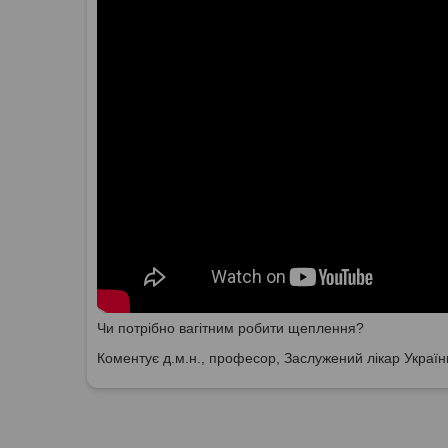
Чи потрібно вагітним робити щеплення?
Коментує д.м.н., професор, Заслужений лікар Украї