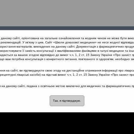
Проведені
Конференції
Партнери
Лек
а даному сайті, орієнтована на загальне ознайомлення та жодним чином не може бути вико
заходи
проекту
рекомендацій. У зв’язку з цим, Сайт «Школи доказової медицини» не несе жодної відповіда
користання матеріалів, викладених на даному сайті. Документація з фармацевтичних продук
користовувати її замість консультації з кваліфікованими фахівцями в галузі медицини та інш
а лікування ЛОР захворювань у вагітних (Одеса, 16.11.19)
Чи потр
дається за вашою згодою відповідно до вимог ч.ч. 1, 2 ст. 15 Закону України «Про захист п
що вам потрібна консультація з конкретного питання, пов’язаного зі здоров’ям, необхідно зв
я на сайті, ви підтверджуєте свою згоду на дистанційне отримання інформації про лікарсь
цептурні лікарські засоби) на підставі вимог ч.ч. 1, 2 ст. 15 Закону України «Про захист пр
м робити щеплення?
ся на даному сайті, подана з освітньою метою виключно для медичних та фармацевтичних пра
Так, я підтверджую.