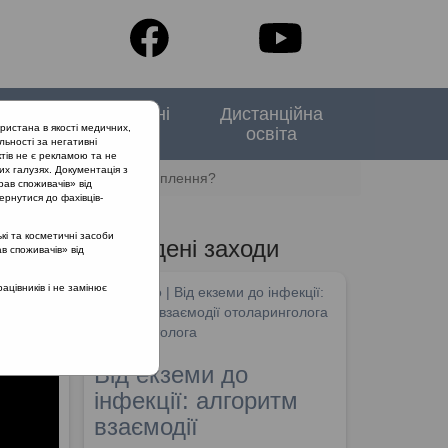
тори
Спеціальні
Дистанційна
ристана в якості медичних,
випуски
освіта
льності за негативні
тів не є рекламою та не
их галузях. Документація з
ібно вагітним робити щеплення?
рав споживачів» від
ернутися до фахівців-
кі та косметичні засоби
Проведені заходи
ав споживачів» від
цівників і не замінює
SHDM.info | Від екземи до інфекції:
алгоритм взаємодії отоларинголога
та дерматолога
Від екземи до
інфекції: алгоритм
взаємодії