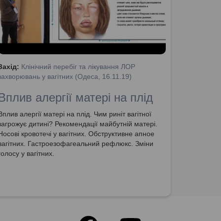
Захід:
Клінічний перебіг та лікування ЛОР
захворювань у вагітних (Одеса, 16.11.19)
Вплив алергії матері на плід
Вплив алергії матері на плід. Чим риніт вагітної
загрожує дитині? Рекомендації майбутній матері.
Носові кровотечі у вагітних. Обструктивне апное
вагітних. Гастроезофагеальний рефлюкс. Зміни
голосу у вагітних.