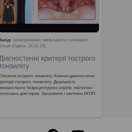
Захід:
Захворювання лімфоїдного глоткового
кільця (Одеса, 15.11.19)
Діагностичні критерії гострого
тонзиліту
Етіологія гострого тонзиліту. Клінічні диагностичні
критерії гострого тонзилиту. Доцільність
використання безрецептурних спреїв, пастилок і
полоскань для горла. Запалення і системні НПЗП.