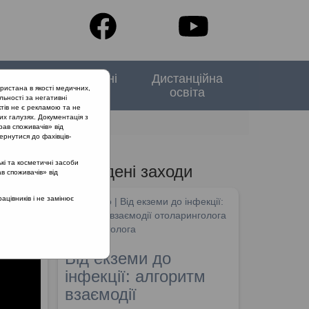
тори
Спеціальні
Дистанційна
ристана в якості медичних,
випуски
освіта
льності за негативні
тів не є рекламою та не
их галузях. Документація з
ї глоткового мигдалика
рав споживачів» від
ернутися до фахівців-
кі та косметичні засоби
Проведені заходи
ав споживачів» від
цівників і не замінює
SHDM.info | Від екземи до інфекції:
алгоритм взаємодії отоларинголога
та дерматолога
Від екземи до
інфекції: алгоритм
взаємодії