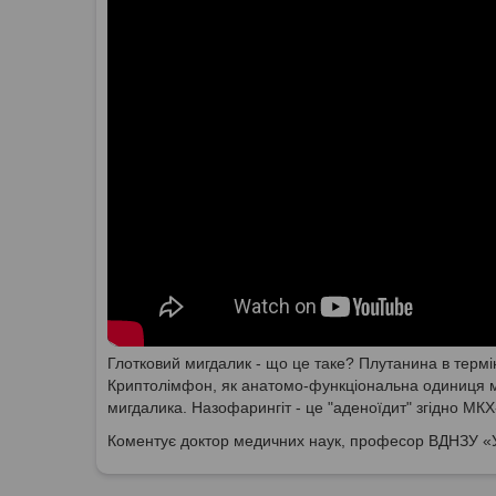
Глотковий мигдалик - що це таке? Плутанина в термі
Криптолімфон, як анатомо-функціональна одиниця миг
мигдалика. Назофарингіт - це "аденоїдит" згідно МКХ
Коментує доктор медичних наук, професор ВДНЗУ «