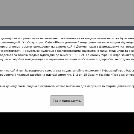
Проведені
Конференції
Партнери
Лек
а даному сайті, орієнтована на загальне ознайомлення та жодним чином не може бути вико
заходи
проекту
рекомендацій. У зв’язку з цим, Сайт «Школи доказової медицини» не несе жодної відповіда
користання матеріалів, викладених на даному сайті. Документація з фармацевтичних продук
користовувати її замість консультації з кваліфікованими фахівцями в галузі медицини та інш
їдного глоткового кільця (Одеса, 15.11.19)
Патогенез гіпертрофі
дається за вашою згодою відповідно до вимог ч.ч. 1, 2 ст. 15 Закону України «Про захист п
що вам потрібна консультація з конкретного питання, пов’язаного зі здоров’ям, необхідно зв
я на сайті, ви підтверджуєте свою згоду на дистанційне отримання інформації про лікарсь
цептурні лікарські засоби) на підставі вимог ч.ч. 1, 2 ст. 15 Закону України «Про захист пр
ї глоткового мигдалика
ся на даному сайті, подана з освітньою метою виключно для медичних та фармацевтичних пра
Так, я підтверджую.