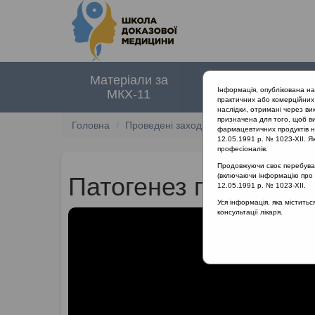
Матеріали за
Нормативні
Інформація, опублікована н
МКХ-11
документи
практичних або комерційних 
наслідки, отримані через ви
призначена для того, щоб ви
Головна
Проведені заходи
Захворювання лімфо
фармацевтичних продуктів на
12.05.1991 р. № 1023-XII. Як
професіоналів.
Продовжуючи своє перебуванн
(включаючи інформацію про ре
Патогенез гіпертрофі
12.05.1991 р. № 1023-XII.
Уся інформація, яка містить
консультації лікаря.