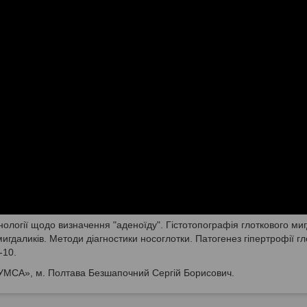
нології щодо визначення "аденоїду". Гістотопографія глоткового ми
даликів. Методи діагностики носоглотки. Патогенез гіпертрофії гл
-10.
УМСА», м. Полтава Безшапочний Сергій Борисович.