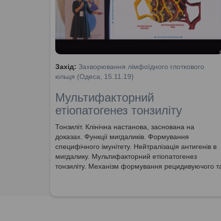
Захід:
Захворювання лімфоїдного глоткового
кільця (Одеса, 15.11.19)
Мультифакторний
етіопатогенез тонзиліту
Тонзиліт. Клінічна настанова, заснована на
доказах. Функції мигдаликів. Формування
специфічного імунітету. Нейтралізація антигенів в
мигдалику. Мультифакторний етіопатогенез
тонзиліту. Механізм формування рецидивуючого т
рекурентного перебігу.