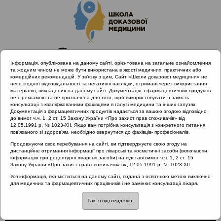
Інформація, опублікована на даному сайті, орієнтована на загальне ознайомлення
та жодним чином не може бути використана в якості медичних, практичних або
комерційних рекомендацій. У зв’язку з цим, Сайт «Школи доказової медицини» не
несе жодної відповідальності за негативні наслідки, отримані через використання
матеріалів, викладених на даному сайті. Документація з фармацевтичних продуктів
не є рекламою та не призначена для того, щоб використовувати її замість
консультації з кваліфікованими фахівцями в галузі медицини та інших галузях.
Головна
Проведені заходи
Документація з фармацевтичних продуктів надається за вашою згодою відповідно
Захворювання лімфоїдного глоткового кільця (Одеса,
до вимог ч.ч. 1, 2 ст. 15 Закону України «Про захист прав споживачів» від
12.05.1991 р. № 1023-XII. Якщо вам потрібна консультація з конкретного питання,
15.11.19)
пов’язаного зі здоров’ям, необхідно звернутися до фахівців- професіоналів.
Системні ознаки рекурентного тонзиліту
Продовжуючи своє перебування на сайті, ви підтверджуєте свою згоду на
дистанційне отримання інформації про лікарські та косметичні засоби (включаючи
інформацію про рецептурні лікарські засоби) на підставі вимог ч.ч. 1, 2 ст. 15
Закону України «Про захист прав споживачів» від 12.05.1991 р. № 1023-XII.
Системні ознаки
Уся інформація, яка міститься на даному сайті, подана з освітньою метою виключно
для медичних та фармацевтичних працівників і не замінює консультації лікаря.
рекурентного тонзиліту
Так, я підтверджую.