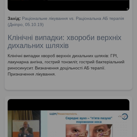
Захід:
Раціональне лікування vs. Раціональна АБ терапія
(Дніпро, 05.10.19)
Клінічні випадки: хвороби верхніх
дихальних шляхів
Клінічні випадки хвороб верхніх дихальних шляхів: ГРІ,
лакунарна ангіна, гострий тонзиліт, гострий бактеріальний
риносинусит. Визначення доцільності АБ терапії.
Призначення лікування.