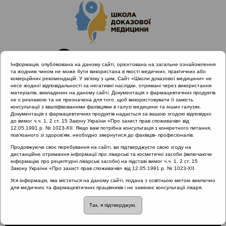
Інформація, опублікована на даному сайті, орієнтована на загальне ознайомлення
та жодним чином не може бути використана в якості медичних, практичних або
комерційних рекомендацій. У зв’язку з цим, Сайт «Школи доказової медицини» не
несе жодної відповідальності за негативні наслідки, отримані через використання
матеріалів, викладених на даному сайті. Документація з фармацевтичних продуктів
не є рекламою та не призначена для того, щоб використовувати її замість
консультації з кваліфікованими фахівцями в галузі медицини та інших галузях.
Головна
Проведені заходи
Документація з фармацевтичних продуктів надається за вашою згодою відповідно
Раціональне лікування vs. Раціональна АБ терапія (Дніпро,
до вимог ч.ч. 1, 2 ст. 15 Закону України «Про захист прав споживачів» від
12.05.1991 р. № 1023-XII. Якщо вам потрібна консультація з конкретного питання,
05.10.19)
пов’язаного зі здоров’ям, необхідно звернутися до фахівців- професіоналів.
Стратегія відкладеного призначення антибіотиків
Продовжуючи своє перебування на сайті, ви підтверджуєте свою згоду на
дистанційне отримання інформації про лікарські та косметичні засоби (включаючи
інформацію про рецептурні лікарські засоби) на підставі вимог ч.ч. 1, 2 ст. 15
Закону України «Про захист прав споживачів» від 12.05.1991 р. № 1023-XII.
Стратегія відкладеного
Уся інформація, яка міститься на даному сайті, подана з освітньою метою виключно
для медичних та фармацевтичних працівників і не замінює консультації лікаря.
призначення антибіотиків
Так, я підтверджую.