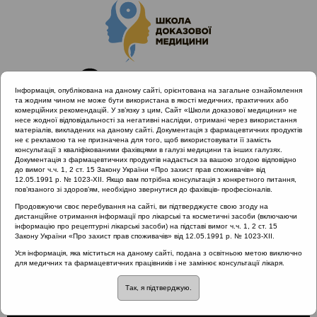
Інформація, опублікована на даному сайті, орієнтована на загальне ознайомлення
та жодним чином не може бути використана в якості медичних, практичних або
комерційних рекомендацій. У зв’язку з цим, Сайт «Школи доказової медицини» не
несе жодної відповідальності за негативні наслідки, отримані через використання
матеріалів, викладених на даному сайті. Документація з фармацевтичних продуктів
не є рекламою та не призначена для того, щоб використовувати її замість
консультації з кваліфікованими фахівцями в галузі медицини та інших галузях.
Головна
Проведені заходи
Документація з фармацевтичних продуктів надається за вашою згодою відповідно
Сучасні стандарти діагностики та лікування алергічного
до вимог ч.ч. 1, 2 ст. 15 Закону України «Про захист прав споживачів» від
12.05.1991 р. № 1023-XII. Якщо вам потрібна консультація з конкретного питання,
риніту (Київ, 24.04.2019)
пов’язаного зі здоров’ям, необхідно звернутися до фахівців- професіоналів.
Типи збудників алергічних реакцій
Продовжуючи своє перебування на сайті, ви підтверджуєте свою згоду на
дистанційне отримання інформації про лікарські та косметичні засоби (включаючи
інформацію про рецептурні лікарські засоби) на підставі вимог ч.ч. 1, 2 ст. 15
Закону України «Про захист прав споживачів» від 12.05.1991 р. № 1023-XII.
Типи збудників
Уся інформація, яка міститься на даному сайті, подана з освітньою метою виключно
для медичних та фармацевтичних працівників і не замінює консультації лікаря.
алергічних реакцій
Так, я підтверджую.