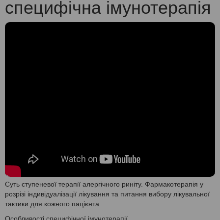
специфічна імунотерапія
Суть ступеневої терапії алергічного риніту. Фармакотерапія у
розрізі індивідуалізації лікування та питання вибору лікувальної
тактики для кожного пацієнта.
Особливості специфічної імунотерапії.