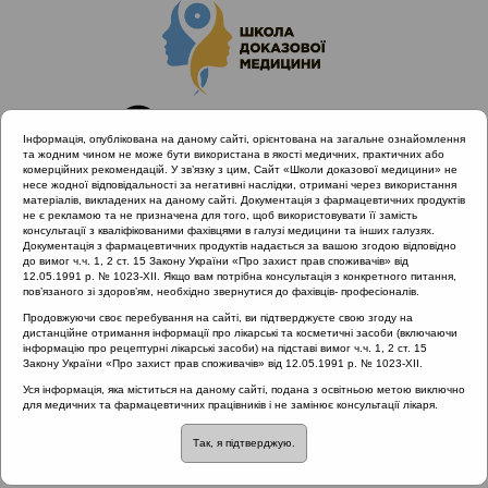
Інформація, опублікована на даному сайті, орієнтована на загальне ознайомлення
та жодним чином не може бути використана в якості медичних, практичних або
комерційних рекомендацій. У зв’язку з цим, Сайт «Школи доказової медицини» не
несе жодної відповідальності за негативні наслідки, отримані через використання
матеріалів, викладених на даному сайті. Документація з фармацевтичних продуктів
не є рекламою та не призначена для того, щоб використовувати її замість
консультації з кваліфікованими фахівцями в галузі медицини та інших галузях.
Головна
Проведені заходи
Документація з фармацевтичних продуктів надається за вашою згодою відповідно
Сучасні стандарти діагностики та лікування алергічного
до вимог ч.ч. 1, 2 ст. 15 Закону України «Про захист прав споживачів» від
12.05.1991 р. № 1023-XII. Якщо вам потрібна консультація з конкретного питання,
риніту (Київ, 24.04.2019)
пов’язаного зі здоров’ям, необхідно звернутися до фахівців- професіоналів.
Ступенева терапія алергічного риніту: специфічна
Продовжуючи своє перебування на сайті, ви підтверджуєте свою згоду на
імунотерапія
дистанційне отримання інформації про лікарські та косметичні засоби (включаючи
інформацію про рецептурні лікарські засоби) на підставі вимог ч.ч. 1, 2 ст. 15
Закону України «Про захист прав споживачів» від 12.05.1991 р. № 1023-XII.
Уся інформація, яка міститься на даному сайті, подана з освітньою метою виключно
Ступенева терапія
для медичних та фармацевтичних працівників і не замінює консультації лікаря.
Так, я підтверджую.
алергічного риніту: