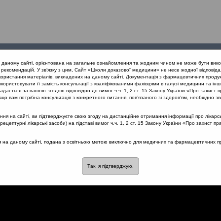
Проведені
Конференції
Партнери
Лек
а даному сайті, орієнтована на загальне ознайомлення та жодним чином не може бути вико
заходи
проекту
рекомендацій. У зв’язку з цим, Сайт «Школи доказової медицини» не несе жодної відповіда
користання матеріалів, викладених на даному сайті. Документація з фармацевтичних продук
користовувати її замість консультації з кваліфікованими фахівцями в галузі медицини та інш
іагностики та лікування алергічного риніту (Київ, 24.04.2019)
Гос
дається за вашою згодою відповідно до вимог ч.ч. 1, 2 ст. 15 Закону України «Про захист п
що вам потрібна консультація з конкретного питання, пов’язаного зі здоров’ям, необхідно зв
я на сайті, ви підтверджуєте свою згоду на дистанційне отримання інформації про лікарсь
цептурні лікарські засоби) на підставі вимог ч.ч. 1, 2 ст. 15 Закону України «Про захист пр
ий риносинусит чи алергічн
ся на даному сайті, подана з освітньою метою виключно для медичних та фармацевтичних пра
Так, я підтверджую.