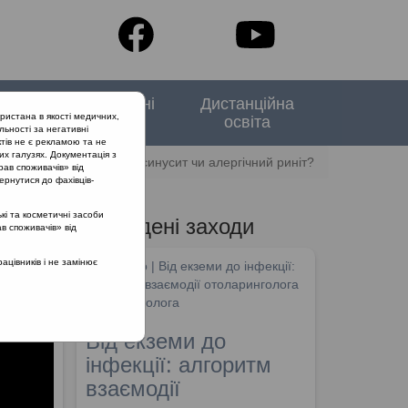
тори
Спеціальні
Дистанційна
ристана в якості медичних,
випуски
освіта
льності за негативні
тів не є рекламою та не
их галузях. Документація з
трий післявірусний риносинусит чи алергічний риніт?
рав споживачів» від
ернутися до фахівців-
кі та косметичні засоби
Проведені заходи
ав споживачів» від
ий
цівників і не замінює
SHDM.info | Від екземи до інфекції:
алгоритм взаємодії отоларинголога
та дерматолога
Від екземи до
інфекції: алгоритм
взаємодії