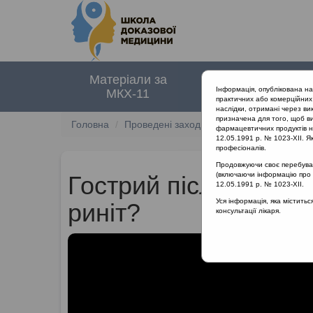
Матеріали за
Нормативні
Інформація, опублікована н
МКХ-11
документи
практичних або комерційних 
наслідки, отримані через ви
призначена для того, щоб ви
Головна
Проведені заходи
Сучасні стандарти д
фармацевтичних продуктів на
12.05.1991 р. № 1023-XII. Як
професіоналів.
Продовжуючи своє перебуванн
(включаючи інформацію про ре
Гострий післявірусн
12.05.1991 р. № 1023-XII.
Уся інформація, яка містить
риніт?
консультації лікаря.