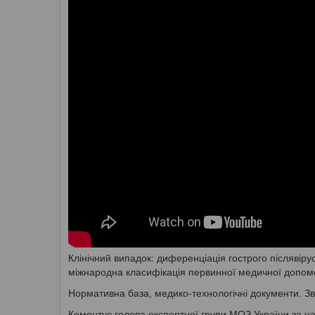
Клінічний випадок: диференціація гострого післявірус
міжнародна класифікація первинної медичної допом
Нормативна база, медико-технологічні документи. Зві
Коментує голова експертної групи МОЗ України за на