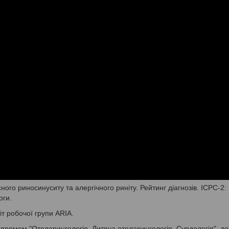
ного риносинуситу та алергічного риніту. Рейтинг діагнозів. ICPC-2:
оги.
т робочої групи ARIA.
прямом "Отоларингологія. Дитяча отоларингологія. Сурдологія", до