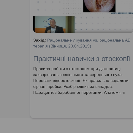
Захід:
Раціональне лікування vs. раціональна АБ
терапія (Вінниця, 20.04.2019)
Практичні навички з отоскопії
Правила роботи з отоскопом при діагностиці
захворювань зовнішнього та середнього вуха.
Переваги відеоотоскопії. Як правильно видаляти
сірчані пробки. Розбір клінічних випадків.
Парацентез барабанної перетинки. Анатомічні
особливості будови вуха у дітей молодшого віку.
Практикум з застосування отоскопу.