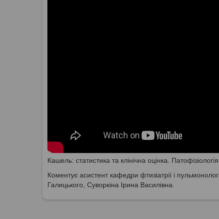
Кашель: статистика та клінічна оцінка. Патофізіологі
Коментує асистент кафедри фтизіатрії і пульмонологі
Галицького, Суворкіна Ірина Василівна.