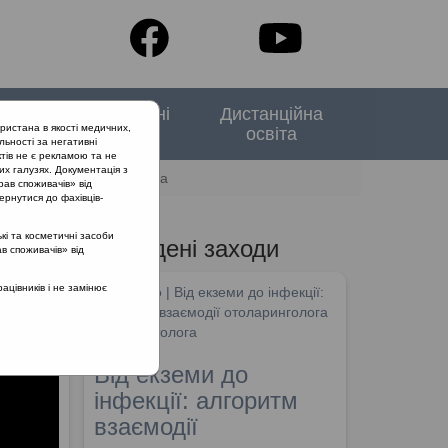
тори
Спеціальні
Дистанційна
ристана в якості медичних,
випуски
освіта
льності за негативні
тів не є рекламою та не
их галузях. Документація з
тистика та клінічна оцінка
рав споживачів» від
ернутися до фахівців-
кі та косметичні засоби
Проведені заходи
ав споживачів» від
цівників і не замінює
SHDM.info | Від екземи до інфекції:
алгоритм взаємодії отоларинголога
та дерматолога
Від екземи до
інфекції: алгоритм
взаємодії