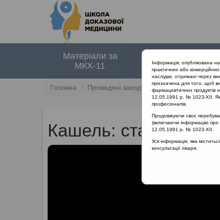
Матеріали за
Нормативні
Інформація, опублікована н
МКХ-11
документи
практичних або комерційних 
наслідки, отримані через ви
призначена для того, щоб ви
Головна
Проведені заходи
Раціональне лікуван
фармацевтичних продуктів на
12.05.1991 р. № 1023-XII. Як
професіоналів.
Продовжуючи своє перебуванн
(включаючи інформацію про ре
Кашель: статистика т
12.05.1991 р. № 1023-XII.
Уся інформація, яка містить
консультації лікаря.