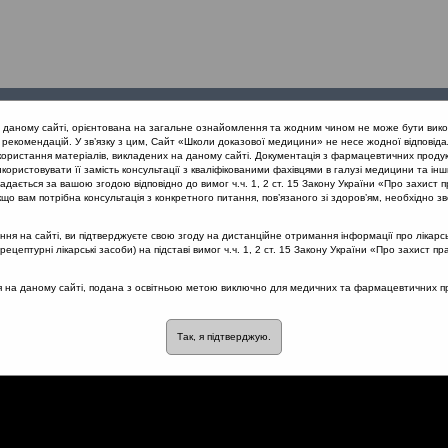
Проведені
Конференції
Партнери
Лек
а даному сайті, орієнтована на загальне ознайомлення та жодним чином не може бути вико
заходи
проекту
рекомендацій. У зв’язку з цим, Сайт «Школи доказової медицини» не несе жодної відповіда
користання матеріалів, викладених на даному сайті. Документація з фармацевтичних продук
користовувати її замість консультації з кваліфікованими фахівцями в галузі медицини та інш
ня vs. раціональна АБ терапія (Вінниця, 20.04.2019)
Кашель: ста
дається за вашою згодою відповідно до вимог ч.ч. 1, 2 ст. 15 Закону України «Про захист п
що вам потрібна консультація з конкретного питання, пов’язаного зі здоров’ям, необхідно зв
я на сайті, ви підтверджуєте свою згоду на дистанційне отримання інформації про лікарсь
цептурні лікарські засоби) на підставі вимог ч.ч. 1, 2 ст. 15 Закону України «Про захист пр
а клінічна оцінка
ся на даному сайті, подана з освітньою метою виключно для медичних та фармацевтичних пра
Так, я підтверджую.