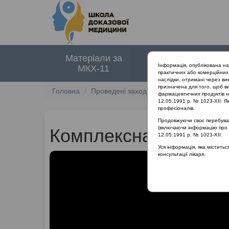
Матеріали за
Нормативні
Інформація, опублікована н
МКХ-11
документи
практичних або комерційних 
наслідки, отримані через ви
призначена для того, щоб ви
Головна
Проведені заходи
Раціональне лікуван
фармацевтичних продуктів на
12.05.1991 р. № 1023-XII. Як
професіоналів.
Продовжуючи своє перебуванн
(включаючи інформацію про ре
Комплексна терапія
12.05.1991 р. № 1023-XII.
Уся інформація, яка містить
консультації лікаря.