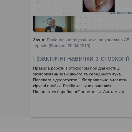
Захід:
Раціональне лікування vs. раціональна АБ
терапія (Вінниця, 20.04.2019)
Практичні навички з отоскопії
Правила роботи з отоскопом при діагностиці
захворювань зовнішнього та середнього вуха.
Переваги відеоотоскопії. Як правильно видаляти
сірчані пробки. Розбір клінічних випадків.
Парацентез барабанної перетинки. Анатомічні
особливості будови вуха у дітей молодшого віку.
Практикум з застосування отоскопу.