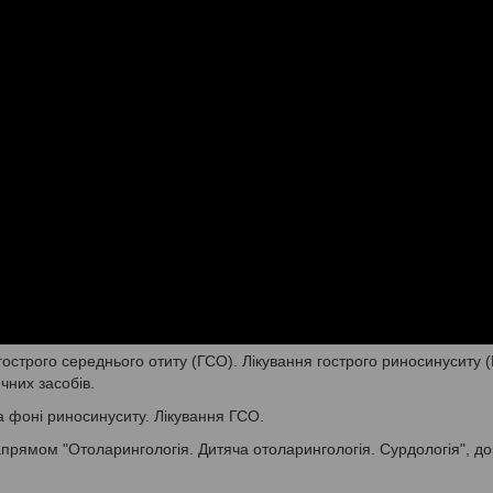
гострого середнього отиту (ГСО). Лікування гострого риносинуситу (
чних засобів.
а фоні риносинуситу. Лікування ГСО.
прямом "Отоларингологія. Дитяча отоларингологія. Сурдологія", до