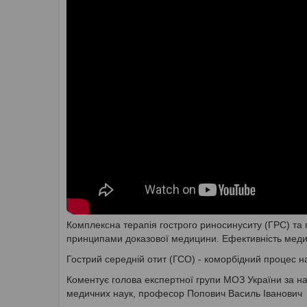
Комплексна терапія гострого риносинуситу (ГРС) та 
принципами доказової медицини. Ефективність меди
Гострий середній отит (ГСО) - коморбідний процес н
Коментує голова експертної групи МОЗ України за на
медичних наук, професор Попович Василь Іванович