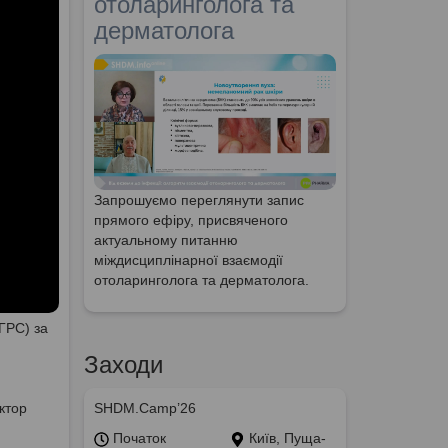
отоларинголога та
дерматолога
Запрошуємо переглянути запис
прямого ефіру, присвяченого
актуальному питанню
міждисциплінарної взаємодії
отоларинголога та дерматолога.
ГРС) за
Заходи
ктор
SHDM.Camp’26
Початок
Київ, Пуща-