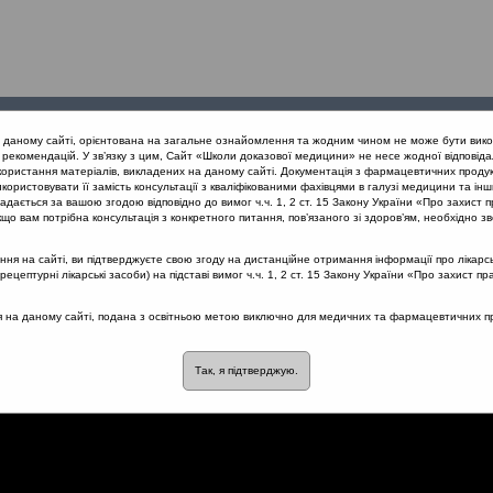
Проведені
Конференції
Партнери
Лек
а даному сайті, орієнтована на загальне ознайомлення та жодним чином не може бути вико
заходи
проекту
рекомендацій. У зв’язку з цим, Сайт «Школи доказової медицини» не несе жодної відповіда
користання матеріалів, викладених на даному сайті. Документація з фармацевтичних продук
користовувати її замість консультації з кваліфікованими фахівцями в галузі медицини та інш
ня vs. раціональна АБ терапія (Вінниця, 20.04.2019)
Комплексна
дається за вашою згодою відповідно до вимог ч.ч. 1, 2 ст. 15 Закону України «Про захист п
що вам потрібна консультація з конкретного питання, пов’язаного зі здоров’ям, необхідно зв
я на сайті, ви підтверджуєте свою згоду на дистанційне отримання інформації про лікарсь
цептурні лікарські засоби) на підставі вимог ч.ч. 1, 2 ст. 15 Закону України «Про захист пр
 ГРС та ГСО
ся на даному сайті, подана з освітньою метою виключно для медичних та фармацевтичних пра
Так, я підтверджую.