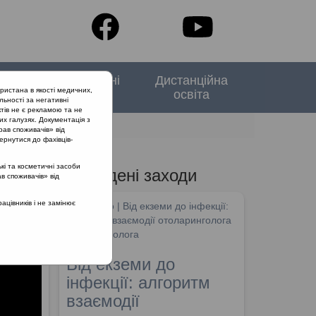
тори
Спеціальні
Дистанційна
ристана в якості медичних,
випуски
освіта
льності за негативні
тів не є рекламою та не
их галузях. Документація з
 терапія ГРС та ГСО
рав споживачів» від
ернутися до фахівців-
кі та косметичні засоби
Проведені заходи
ав споживачів» від
цівників і не замінює
SHDM.info | Від екземи до інфекції:
алгоритм взаємодії отоларинголога
та дерматолога
Від екземи до
інфекції: алгоритм
взаємодії