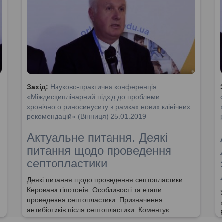
Захід:
Науково-практична конференція
«Міждисциплінарний підхід до проблеми
хронічного риносинуситу в рамках нових клінічних
рекомендацій» (Вінниця) 25.01.2019
Актуальне питання. Деякі
питання щодо проведення
септопластики
Деякі питання щодо проведення септопластики.
Керована гіпотонія. Особливості та етапи
проведення септопластики. Призначення
антибіотиків після септопластики. Коментує
заслужений лікар України, доктор медични наук,