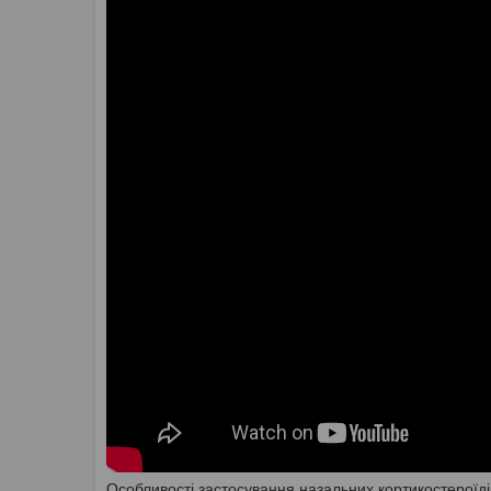
Особливості застосування назальних кортикостероїді