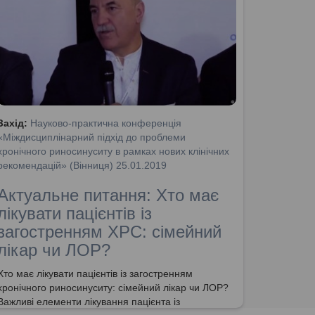
Захід:
Науково-практична конференція
«Міждисциплінарний підхід до проблеми
хронічного риносинуситу в рамках нових клінічних
рекомендацій» (Вінниця) 25.01.2019
Актуальне питання: Хто має
лікувати пацієнтів із
загостренням ХРС: сімейний
лікар чи ЛОР?
Хто має лікувати пацієнтів із загостренням
хронічного риносинуситу: сімейний лікар чи ЛОР?
Важливі елементи лікування пацієнта із