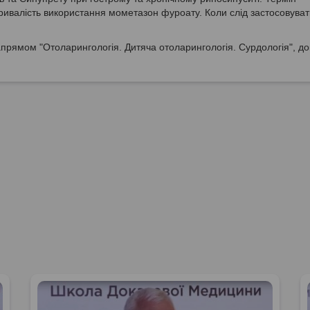
ривалість використання мометазон фуроату. Коли слід застосовуват
прямом "Отоларингологія. Дитяча отоларингологія. Сурдологія", до