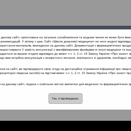
Проведені
Конференції
Партнери
Лек
а даному сайті, орієнтована на загальне ознайомлення та жодним чином не може бути вико
заходи
проекту
рекомендацій. У зв’язку з цим, Сайт «Школи доказової медицини» не несе жодної відповіда
користання матеріалів, викладених на даному сайті. Документація з фармацевтичних продук
користовувати її замість консультації з кваліфікованими фахівцями в галузі медицини та інш
дається за вашою згодою відповідно до вимог ч.ч. 1, 2 ст. 15 Закону України «Про захист п
ий підхід до проблеми хронічного риносинуситу в рамках нових кл
що вам потрібна консультація з конкретного питання, пов’язаного зі здоров’ям, необхідно зв
зальних кортикостероїдів та Синупрету при ГРС та ХРС
я на сайті, ви підтверджуєте свою згоду на дистанційне отримання інформації про лікарсь
цептурні лікарські засоби) на підставі вимог ч.ч. 1, 2 ст. 15 Закону України «Про захист пр
ся на даному сайті, подана з освітньою метою виключно для медичних та фармацевтичних пра
Особливості застосування
ероїдів та Синупрету при 
Так, я підтверджую.