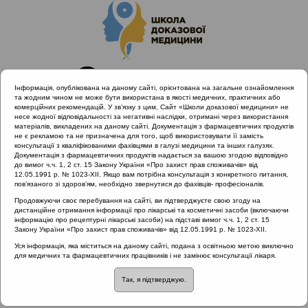
Інформація, опублікована на даному сайті, орієнтована на загальне ознайомлення
та жодним чином не може бути використана в якості медичних, практичних або
комерційних рекомендацій. У зв’язку з цим, Сайт «Школи доказової медицини» не
несе жодної відповідальності за негативні наслідки, отримані через використання
матеріалів, викладених на даному сайті. Документація з фармацевтичних продуктів
не є рекламою та не призначена для того, щоб використовувати її замість
консультації з кваліфікованими фахівцями в галузі медицини та інших галузях.
Головна
Проведені заходи
Документація з фармацевтичних продуктів надається за вашою згодою відповідно
Науково-практична конференція «Міждисциплінарний підхід
до вимог ч.ч. 1, 2 ст. 15 Закону України «Про захист прав споживачів» від
12.05.1991 р. № 1023-XII. Якщо вам потрібна консультація з конкретного питання,
до проблеми хронічного риносинуситу в рамках нових
пов’язаного зі здоров’ям, необхідно звернутися до фахівців- професіоналів.
клінічних рекомендацій» (Вінниця) 25.01.2019
Продовжуючи своє перебування на сайті, ви підтверджуєте свою згоду на
Муковісцидоз та риносинусит
дистанційне отримання інформації про лікарські та косметичні засоби (включаючи
інформацію про рецептурні лікарські засоби) на підставі вимог ч.ч. 1, 2 ст. 15
Закону України «Про захист прав споживачів» від 12.05.1991 р. № 1023-XII.
Уся інформація, яка міститься на даному сайті, подана з освітньою метою виключно
Муковісцидоз та
для медичних та фармацевтичних працівників і не замінює консультації лікаря.
Так, я підтверджую.
риносинусит