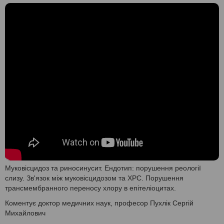
Муковісцидоз та риносинусит. Ендотип: порушення реології
слизу. Зв'язок між муковісцидозом та ХРС. Порушення
трансмембранного переносу хлору в епітеліоцитах.
Коментує доктор медичних наук, професор Пухлік Сергій
Михайлович