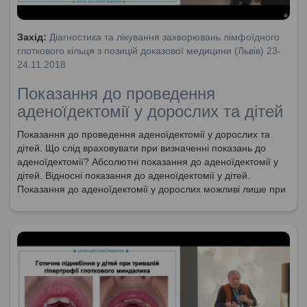
Захід:
Діагностика та лікування захворювань лімфоїдного
глоткового кільця з позицій доказової медицини (Львів) 23-
24.11.2018
Показання до проведення
аденоїдектомії у дорослих та дітей
Показання до проведення аденоїдектомії у дорослих та
дітей. Що слід враховувати при визначенні показань до
аденоїдектомії? Абсолютні показання до аденоїдектомії у
дітей. Відносні показання до аденоїдектомії у дітей.
Показання до аденоїдектомії у дорослих можливі лише при
ендоскопічному дослідженні.