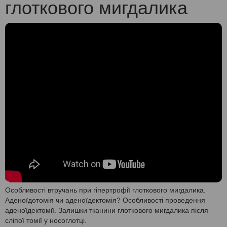
глоткового мигдалика
Особливості втручань при гіпертрофії глоткового мигдалика.
Аденоїдотомія чи аденоїдектомія? Особливості проведення
аденоїдектомії. Залишки тканини глоткового мигдалика після
сліпої томії у носоглотці.