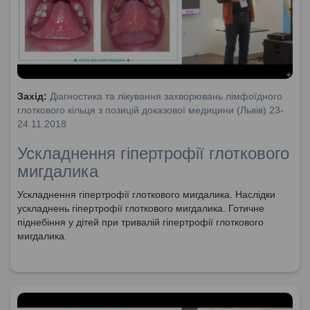
Захід:
Діагностика та лікування захворювань лімфоїдного
глоткового кільця з позицій доказової медицини (Львів) 23-
24.11.2018
Ускладнення гіпертрофії глоткового
мигдалика
Ускладнення гіпертрофії глоткового мигдалика. Наслідки
ускладнень гіпертрофії глоткового мигдалика. Готичне
піднебіння у дітей при тривалій гіпертрофії глоткового
мигдалика.