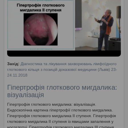
Захід:
Діагностика та лікування захворювань лімфоїдного
глоткового кільця з позицій доказової медицини (Львів) 23-
24.11.2018
Гіпертрофія глоткового мигдалика:
візуалізація
Гіпертрофія глоткового мигдалика: візуалізація.
Ендоскопічна картина гіпертрофії глоткового мигдалика.
Гіпертрофія глоткового мигдалика ІІ ступеня. Гіпертрофія
глоткового мигдалика ІІ ступеня із явищами запалення у
носоглотці. Гіпертрофія глоткового мигдалика ІІІ ступеня.