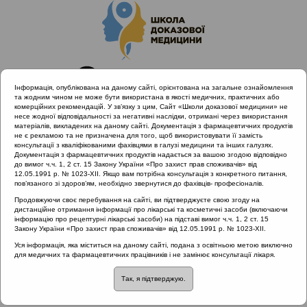
Інформація, опублікована на даному сайті, орієнтована на загальне ознайомлення
та жодним чином не може бути використана в якості медичних, практичних або
комерційних рекомендацій. У зв’язку з цим, Сайт «Школи доказової медицини» не
несе жодної відповідальності за негативні наслідки, отримані через використання
матеріалів, викладених на даному сайті. Документація з фармацевтичних продуктів
не є рекламою та не призначена для того, щоб використовувати її замість
консультації з кваліфікованими фахівцями в галузі медицини та інших галузях.
Головна
Проведені заходи
Документація з фармацевтичних продуктів надається за вашою згодою відповідно
Діагностика та лікування захворювань лімфоїдного
до вимог ч.ч. 1, 2 ст. 15 Закону України «Про захист прав споживачів» від
12.05.1991 р. № 1023-XII. Якщо вам потрібна консультація з конкретного питання,
глоткового кільця з позицій доказової медицини (Львів) 23-
пов’язаного зі здоров’ям, необхідно звернутися до фахівців- професіоналів.
24.11.2018
Продовжуючи своє перебування на сайті, ви підтверджуєте свою згоду на
Особливості втручань при гіпертрофії глоткового мигдалика
дистанційне отримання інформації про лікарські та косметичні засоби (включаючи
інформацію про рецептурні лікарські засоби) на підставі вимог ч.ч. 1, 2 ст. 15
Закону України «Про захист прав споживачів» від 12.05.1991 р. № 1023-XII.
Уся інформація, яка міститься на даному сайті, подана з освітньою метою виключно
Особливості втручань
для медичних та фармацевтичних працівників і не замінює консультації лікаря.
Так, я підтверджую.
при гіпертрофії