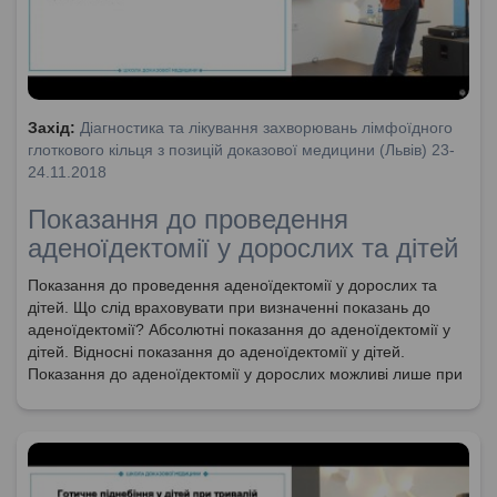
Захід:
Діагностика та лікування захворювань лімфоїдного
глоткового кільця з позицій доказової медицини (Львів) 23-
24.11.2018
Показання до проведення
аденоїдектомії у дорослих та дітей
Показання до проведення аденоїдектомії у дорослих та
дітей. Що слід враховувати при визначенні показань до
аденоїдектомії? Абсолютні показання до аденоїдектомії у
дітей. Відносні показання до аденоїдектомії у дітей.
Показання до аденоїдектомії у дорослих можливі лише при
ендоскопічному дослідженні.