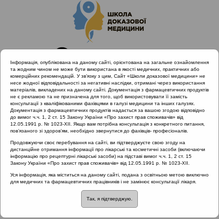
Інформація, опублікована на даному сайті, орієнтована на загальне ознайомлення
та жодним чином не може бути використана в якості медичних, практичних або
комерційних рекомендацій. У зв’язку з цим, Сайт «Школи доказової медицини» не
несе жодної відповідальності за негативні наслідки, отримані через використання
матеріалів, викладених на даному сайті. Документація з фармацевтичних продуктів
не є рекламою та не призначена для того, щоб використовувати її замість
консультації з кваліфікованими фахівцями в галузі медицини та інших галузях.
Головна
Проведені заходи
Документація з фармацевтичних продуктів надається за вашою згодою відповідно
Діагностика та лікування захворювань лімфоїдного
до вимог ч.ч. 1, 2 ст. 15 Закону України «Про захист прав споживачів» від
12.05.1991 р. № 1023-XII. Якщо вам потрібна консультація з конкретного питання,
глоткового кільця з позицій доказової медицини (Львів) 23-
пов’язаного зі здоров’ям, необхідно звернутися до фахівців- професіоналів.
24.11.2018
Продовжуючи своє перебування на сайті, ви підтверджуєте свою згоду на
Аденотомія у дітей з алергічним НФ
дистанційне отримання інформації про лікарські та косметичні засоби (включаючи
інформацію про рецептурні лікарські засоби) на підставі вимог ч.ч. 1, 2 ст. 15
Закону України «Про захист прав споживачів» від 12.05.1991 р. № 1023-XII.
Уся інформація, яка міститься на даному сайті, подана з освітньою метою виключно
Аденотомія у дітей з
для медичних та фармацевтичних працівників і не замінює консультації лікаря.
Так, я підтверджую.
алергічним НФ