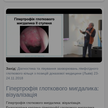
Захід:
Діагностика та лікування захворювань лімфоїдного
глоткового кільця з позицій доказової медицини (Львів) 23-
24.11.2018
Гіпертрофія глоткового мигдалика:
візуалізація
Гіпертрофія глоткового мигдалика: візуалізація.
Ендоскопічна картина гіпертрофії глоткового мигдалика.