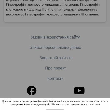
Гіпертрофія глоткового мигдалика ІІ ступеня. Гіпертрофія
глоткового мигдалика ІІ ступеня із явищами запалення у
носоглотці. Гіпертрофія глоткового мигдалика ІІІ ступеня.
Умови використання сайту
Захист персональних даних
Зворотній зв'язок
Про проект
Контакти
Цей сайт використовує ідентифікаційні файли cookies для поліпшення навігації та роботи
в інтернеті. Використовуючи цей сайт, ви надаєте згоду на їх застосування.
© 2018-2026 «Школа доказової медицини». Всі права