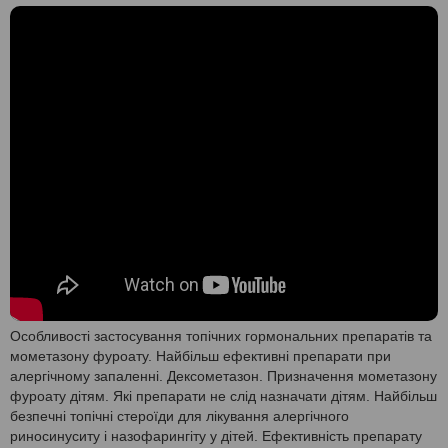
Особливості застосування топічних гормональних препаратів та
мометазону фуроату. Найбільш ефективні препарати при
алергічному запаленні. Дексометазон. Призначення мометазону
фуроату дітям. Які препарати не слід назначати дітям. Найбільш
безпечні топічні стероїди для лікування алергічного
риносинуситу і назофарингіту у дітей. Ефективність препарату