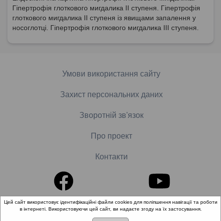
Гіпертрофія глоткового мигдалика ІІ ступеня. Гіпертрофія
глоткового мигдалика ІІ ступеня із явищами запалення у
носоглотці. Гіпертрофія глоткового мигдалика ІІІ ступеня.
Умови використання сайту
Захист персональних даних
Зворотній зв'язок
Про проект
Контакти
Цей сайт використовує ідентифікаційні файли cookies для поліпшення навігації та роботи
в інтернеті. Використовуючи цей сайт, ви надаєте згоду на їх застосування.
© 2018-2026 «Школа доказової медицини». Всі права