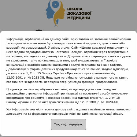
Інформація, опублікована на даному сайті, орієнтована на загальне ознайомлення
та жодним чином не може бути використана в якості медичних, практичних або
комерційних рекомендацій. У зв’язку з цим, Сайт «Школи доказової медицини» не
несе жодної відповідальності за негативні наслідки, отримані через використання
матеріалів, викладених на даному сайті. Документація з фармацевтичних продуктів
не є рекламою та не призначена для того, щоб використовувати її замість
консультації з кваліфікованими фахівцями в галузі медицини та інших галузях.
Головна
Проведені заходи
Документація з фармацевтичних продуктів надається за вашою згодою відповідно
Діагностика та лікування захворювань лімфоїдного
до вимог ч.ч. 1, 2 ст. 15 Закону України «Про захист прав споживачів» від
12.05.1991 р. № 1023-XII. Якщо вам потрібна консультація з конкретного питання,
глоткового кільця з позицій доказової медицини (Львів) 23-
пов’язаного зі здоров’ям, необхідно звернутися до фахівців- професіоналів.
24.11.2018
Продовжуючи своє перебування на сайті, ви підтверджуєте свою згоду на
Клінічні випадки: алергічний та неалергічний назофарингіт
дистанційне отримання інформації про лікарські та косметичні засоби (включаючи
інформацію про рецептурні лікарські засоби) на підставі вимог ч.ч. 1, 2 ст. 15
Закону України «Про захист прав споживачів» від 12.05.1991 р. № 1023-XII.
Уся інформація, яка міститься на даному сайті, подана з освітньою метою виключно
Клінічні випадки:
для медичних та фармацевтичних працівників і не замінює консультації лікаря.
Так, я підтверджую.
алергічний та