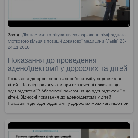
Захід:
Діагностика та лікування захворювань лімфоїдного
глоткового кільця з позицій доказової медицини (Львів) 23-
24.11.2018
Показання до проведення
аденоїдектомії у дорослих та дітей
Показання до проведення аденоїдектомії у дорослих та
дітей. Що слід враховувати при визначенні показань до
аденоїдектомії? Абсолютні показання до аденоїдектомії у
дітей. Відносні показання до аденоїдектомії у дітей.
Показання до аденоїдектомії у дорослих можливі лише при
ендоскопічному дослідженні.