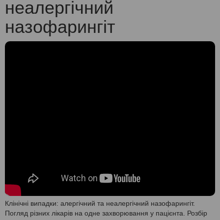
неалергічний
назофарингіт
Клінічні випадки: алергічний та неалергічний назофарингіт.
Погляд різних лікарів на одне захворювання у пацієнта. Розбір