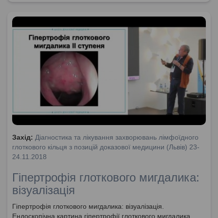
Захід:
Діагностика та лікування захворювань лімфоїдного
глоткового кільця з позицій доказової медицини (Львів) 23-
24.11.2018
Гіпертрофія глоткового мигдалика:
візуалізація
Гіпертрофія глоткового мигдалика: візуалізація.
Ендоскопічна картина гіпертрофії глоткового мигдалика.