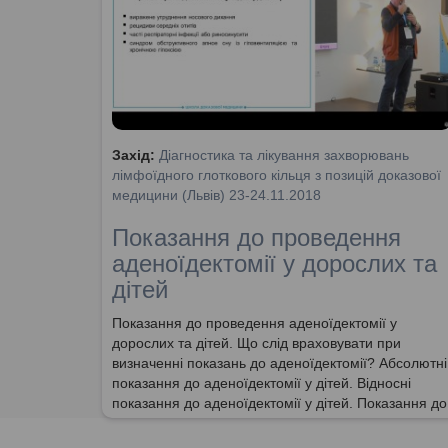
Захід:
Діагностика та лікування захворювань
лімфоїдного глоткового кільця з позицій доказової
медицини (Львів) 23-24.11.2018
Показання до проведення
аденоїдектомії у дорослих та
дітей
Показання до проведення аденоїдектомії у
дорослих та дітей. Що слід враховувати при
визначенні показань до аденоїдектомії? Абсолютні
показання до аденоїдектомії у дітей. Відносні
показання до аденоїдектомії у дітей. Показання до
аденоїдектомії у дорослих можливі лише при
ендоскопічному дослідженні.