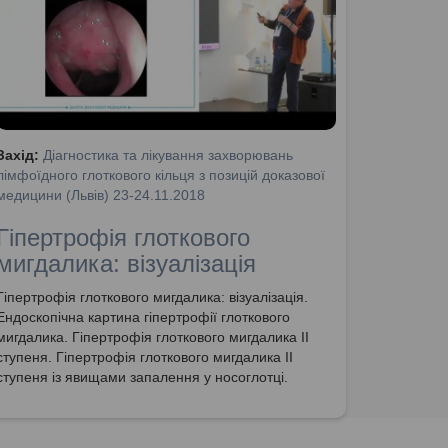
Захід:
Діагностика та лікування захворювань
лімфоїдного глоткового кільця з позицій доказової
медицини (Львів) 23-24.11.2018
Гіпертрофія глоткового
мигдалика: візуалізація
Гіпертрофія глоткового мигдалика: візуалізація.
Ендоскопічна картина гіпертрофії глоткового
мигдалика. Гіпертрофія глоткового мигдалика ІІ
ступеня. Гіпертрофія глоткового мигдалика ІІ
ступеня із явищами запалення у носоглотці.
Гіпертрофія глоткового мигдалика ІІІ ступеня.