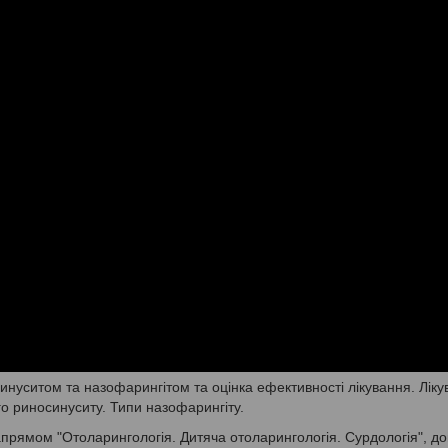
инуситом та назофарингітом та оцінка ефективності лікування. Лік
ого риносинуситу. Типи назофарингіту.
прямом "Отоларингологія. Дитяча отоларингологія. Сурдологія", до