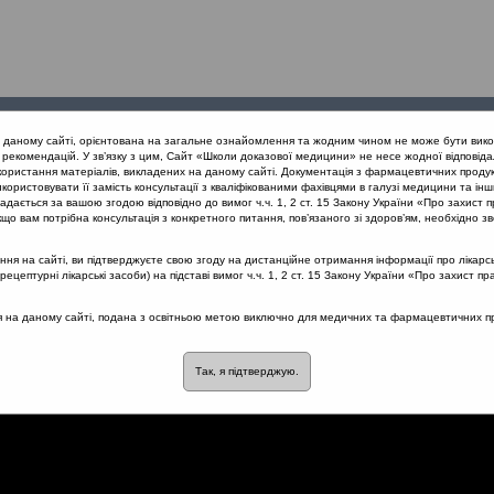
Проведені
Конференції
Партнери
Лек
а даному сайті, орієнтована на загальне ознайомлення та жодним чином не може бути вико
заходи
проекту
рекомендацій. У зв’язку з цим, Сайт «Школи доказової медицини» не несе жодної відповіда
користання матеріалів, викладених на даному сайті. Документація з фармацевтичних продук
користовувати її замість консультації з кваліфікованими фахівцями в галузі медицини та інш
вання захворювань лімфоїдного глоткового кільця з позицій доказово
дається за вашою згодою відповідно до вимог ч.ч. 1, 2 ст. 15 Закону України «Про захист п
та оцінка ефективності лікування
що вам потрібна консультація з конкретного питання, пов’язаного зі здоров’ям, необхідно зв
я на сайті, ви підтверджуєте свою згоду на дистанційне отримання інформації про лікарсь
цептурні лікарські засоби) на підставі вимог ч.ч. 1, 2 ст. 15 Закону України «Про захист пр
рослих та дітей з ГРС та 
ся на даному сайті, подана з освітньою метою виключно для медичних та фармацевтичних пра
ті лікування
Так, я підтверджую.