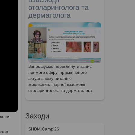
отоларинголога та
дерматолога
Запрошуємо переглянути запис
прямого ефіру, присвяченого
актуальному питанню
міждисциплінарної взаємодії
отоларинголога та дерматолога.
Заходи
ування
SHDM.Camp’26
ктор