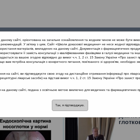
Проведені
Конференції
Партнери
Лек
а даному сайті, орієнтована на загальне ознайомлення та жодним чином не може бути вико
заходи
проекту
рекомендацій. У зв’язку з цим, Сайт «Школи доказової медицини» не несе жодної відповіда
користання матеріалів, викладених на даному сайті. Документація з фармацевтичних продук
користовувати її замість консультації з кваліфікованими фахівцями в галузі медицини та інш
вання гострих тонзилітів з позицій доказової медицини (Одеса) 26.1
дається за вашою згодою відповідно до вимог ч.ч. 1, 2 ст. 15 Закону України «Про захист п
що вам потрібна консультація з конкретного питання, пов’язаного зі здоров’ям, необхідно зв
я на сайті, ви підтверджуєте свою згоду на дистанційне отримання інформації про лікарсь
их тонзилітів з позицій доказової медиц
цептурні лікарські засоби) на підставі вимог ч.ч. 1, 2 ст. 15 Закону України «Про захист пр
ся на даному сайті, подана з освітньою метою виключно для медичних та фармацевтичних пра
іт
Лектор: Безшапочний Сергій Борисович
Так, я підтверджую.
Діагно
глотко