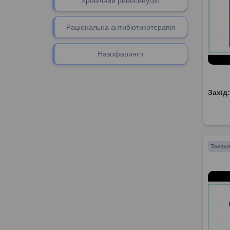
Хронічний риносинусит
Раціональна антибіотикотерапія
Назофарингіт
Захід
Тонзил