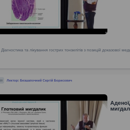
:
Діагностика та лікування гострих тонзилітів з позицій доказової м
іт
Лектор: Безшапочний Сергій Борисович
Аденої
мигда