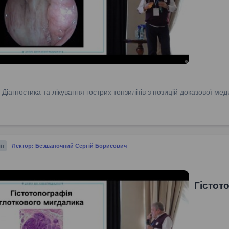
:
Діагностика та лікування гострих тонзилітів з позицій доказової м
іт
Лектор: Безшапочний Сергій Борисович
Гістот