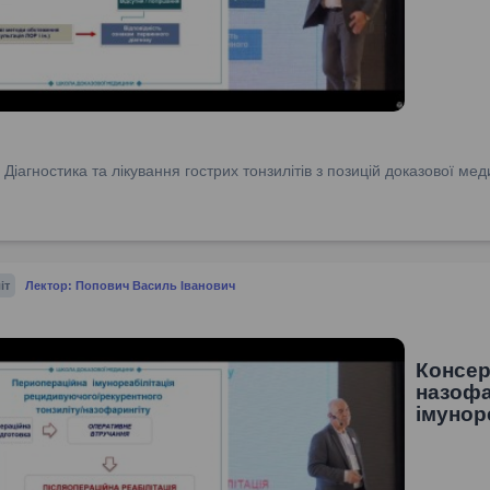
:
Діагностика та лікування гострих тонзилітів з позицій доказової м
іт
Лектор: Попович Василь Іванович
Консер
назофа
імунор