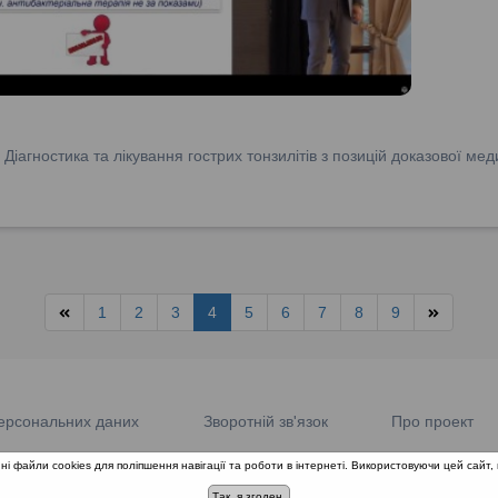
:
Діагностика та лікування гострих тонзилітів з позицій доказової м
1
2
3
4
5
6
7
8
9
ерсональних даних
Зворотній зв'язок
Про проект
ні файли cookies для поліпшення навігації та роботи в інтернеті. Використовуючи цей сайт, 
© 2018-2026 «Школа доказової медицини». Всі права захищені.
Так, я згоден.