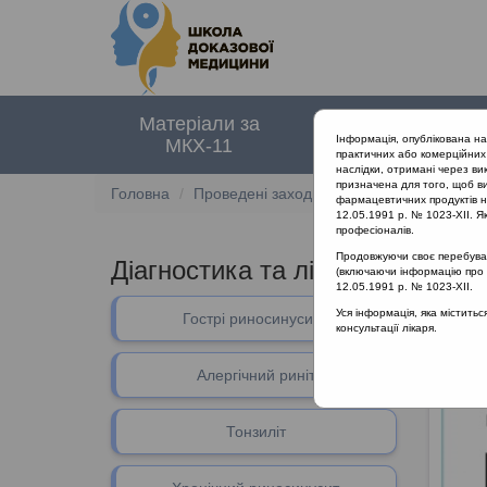
Матеріали за
Нормативні
Інформація, опублікована н
МКХ-11
документи
практичних або комерційних 
наслідки, отримані через ви
призначена для того, щоб ви
Головна
Проведені заходи
Діагностика та ліку
фармацевтичних продуктів на
12.05.1991 р. № 1023-XII. Як
професіоналів.
Продовжуючи своє перебуванн
Діагностика та лікування гостр
(включаючи інформацію про ре
12.05.1991 р. № 1023-XII.
Уся інформація, яка містить
Гострі риносинусити
Тонзил
консультації лікаря.
Алергічний риніт
Тонзиліт