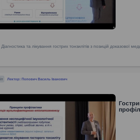
:
Діагностика та лікування гострих тонзилітів з позицій доказової м
іт
Лектор: Попович Василь Іванович
Гостри
профіл