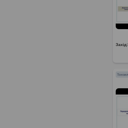
Захід
Тонзил