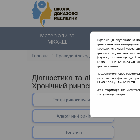
Матеріали за
Нормативні
Інформація, опублікована н
МКХ-11
документи
практичних або комерційних 
наслідки, отримані через ви
призначена для того, щоб ви
Головна
Проведені заходи
Діагностика та ліку
фармацевтичних продуктів на
12.05.1991 р. № 1023-XII. Як
професіоналів.
Продовжуючи своє перебуванн
Діагностика та лікування гостр
(включаючи інформацію про ре
12.05.1991 р. № 1023-XII.
Хронічний риносинусит
Уся інформація, яка містить
консультації лікаря.
В даному 
Гострі риносинусити
Алергічний риніт
Тонзиліт