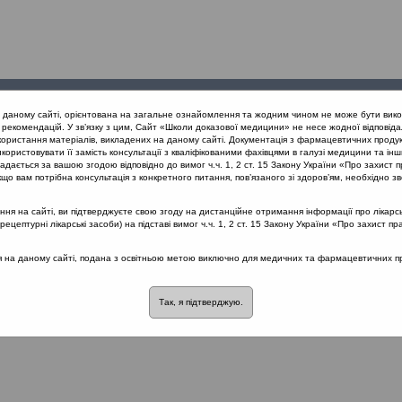
Проведені
Конференції
Партнери
Лек
а даному сайті, орієнтована на загальне ознайомлення та жодним чином не може бути вико
заходи
проекту
рекомендацій. У зв’язку з цим, Сайт «Школи доказової медицини» не несе жодної відповіда
користання матеріалів, викладених на даному сайті. Документація з фармацевтичних продук
користовувати її замість консультації з кваліфікованими фахівцями в галузі медицини та інш
вання гострих тонзилітів з позицій доказової медицини (Одеса) 26.1
дається за вашою згодою відповідно до вимог ч.ч. 1, 2 ст. 15 Закону України «Про захист п
що вам потрібна консультація з конкретного питання, пов’язаного зі здоров’ям, необхідно зв
я на сайті, ви підтверджуєте свою згоду на дистанційне отримання інформації про лікарсь
их тонзилітів з позицій доказової медиц
цептурні лікарські засоби) на підставі вимог ч.ч. 1, 2 ст. 15 Закону України «Про захист пр
ся на даному сайті, подана з освітньою метою виключно для медичних та фармацевтичних пра
розділі немає материалів
Так, я підтверджую.