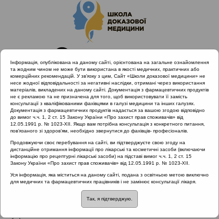
Інформація, опублікована на даному сайті, орієнтована на загальне ознайомлення
та жодним чином не може бути використана в якості медичних, практичних або
комерційних рекомендацій. У зв’язку з цим, Сайт «Школи доказової медицини» не
несе жодної відповідальності за негативні наслідки, отримані через використання
матеріалів, викладених на даному сайті. Документація з фармацевтичних продуктів
не є рекламою та не призначена для того, щоб використовувати її замість
консультації з кваліфікованими фахівцями в галузі медицини та інших галузях.
Головна
Проведені заходи
Документація з фармацевтичних продуктів надається за вашою згодою відповідно
Діагностика та лікування гострих тонзилітів з позицій
до вимог ч.ч. 1, 2 ст. 15 Закону України «Про захист прав споживачів» від
12.05.1991 р. № 1023-XII. Якщо вам потрібна консультація з конкретного питання,
доказової медицини (Одеса) 26.10.2018
пов’язаного зі здоров’ям, необхідно звернутися до фахівців- професіоналів.
Продовжуючи своє перебування на сайті, ви підтверджуєте свою згоду на
дистанційне отримання інформації про лікарські та косметичні засоби (включаючи
інформацію про рецептурні лікарські засоби) на підставі вимог ч.ч. 1, 2 ст. 15
Діагностика та лікування гострих
Закону України «Про захист прав споживачів» від 12.05.1991 р. № 1023-XII.
тонзилітів з позицій доказової
Уся інформація, яка міститься на даному сайті, подана з освітньою метою виключно
для медичних та фармацевтичних працівників і не замінює консультації лікаря.
медицини (Одеса) 26.10.2018
::
Тонзиліт
Так, я підтверджую.
Рубрика: