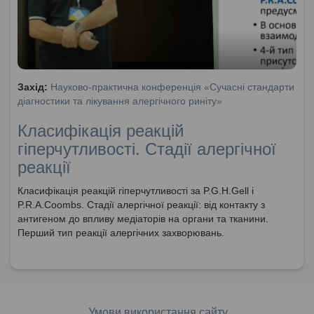
Захід:
Науково-практична конференція «Сучасні стандарти
діагностики та лікування алергічного риніту»
Класифікація реакцій
гіперчутливості. Стадії алергічної
реакції
Класифікація реакцій гіперчутливості за P.G.H.Gell і
P.R.A.Coombs. Стадії алергічної реакції: від контакту з
антигеном до впливу медіаторів на органи та тканини.
Перший тип реакції алергічних захворювань.
Умови використання сайту