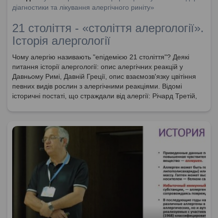
діагностики та лікування алергічного риніту»
21 століття - «століття алергології».
Історія алергології
Чому алергію називають "епідемією 21 століття"? Деякі
питання історії алергології: опис алергічних реакцій у
Давньому Римі, Давній Греції, опис взаємозв'язку цвітіння
певних видів рослин з алергічними реакціями. Відомі
історичні постаті, що страждали від алергії: Річард Третій,
Наполеон Бонапарт. Перші описи "сінної лихорадки",
полінозу, атопії. Введення терміну "алергія", створення
окремої галузі медицини - алерголоії.