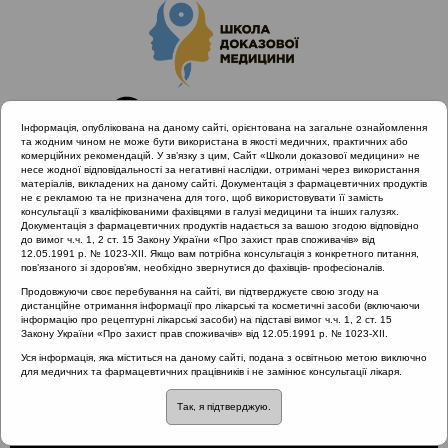
Інформація, опублікована на даному сайті, орієнтована на загальне ознайомлення
та жодним чином не може бути використана в якості медичних, практичних або
комерційних рекомендацій. У зв’язку з цим, Сайт «Школи доказової медицини» не
несе жодної відповідальності за негативні наслідки, отримані через використання
матеріалів, викладених на даному сайті. Документація з фармацевтичних продуктів
не є рекламою та не призначена для того, щоб використовувати її замість
консультації з кваліфікованими фахівцями в галузі медицини та інших галузях.
Головна
Проведені заходи
Документація з фармацевтичних продуктів надається за вашою згодою відповідно
Науково-практична конференція «Сучасні стандарти
до вимог ч.ч. 1, 2 ст. 15 Закону України «Про захист прав споживачів» від
12.05.1991 р. № 1023-XII. Якщо вам потрібна консультація з конкретного питання,
діагностики та лікування алергічного риніту»
пов’язаного зі здоров’ям, необхідно звернутися до фахівців- професіоналів.
Етіологія поліпозу: алергія чи інфекції
Продовжуючи своє перебування на сайті, ви підтверджуєте свою згоду на
дистанційне отримання інформації про лікарські та косметичні засоби (включаючи
інформацію про рецептурні лікарські засоби) на підставі вимог ч.ч. 1, 2 ст. 15
Закону України «Про захист прав споживачів» від 12.05.1991 р. № 1023-XII.
Етіологія поліпозу:
Уся інформація, яка міститься на даному сайті, подана з освітньою метою виключно
для медичних та фармацевтичних працівників і не замінює консультації лікаря.
алергія чи інфекції
Так, я підтверджую.