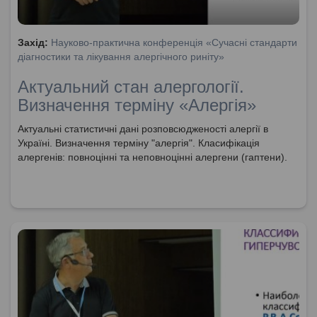
Захід:
Науково-практична конференція «Сучасні стандарти
діагностики та лікування алергічного риніту»
Актуальний стан алергології.
Визначення терміну «Алергія»
Актуальні статистичні дані розповсюдженості алергії в
Україні. Визначення терміну "алергія". Класифікація
алергенів: повноцінні та неповноцінні алергени (гаптени).