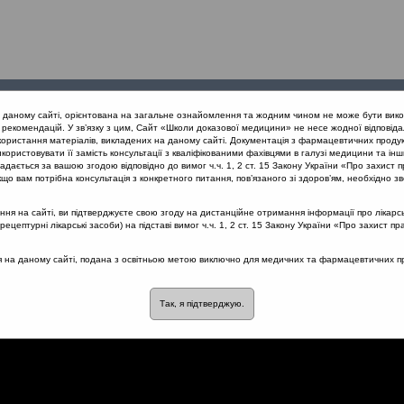
Проведені
Конференції
Партнери
Лек
а даному сайті, орієнтована на загальне ознайомлення та жодним чином не може бути вико
заходи
проекту
рекомендацій. У зв’язку з цим, Сайт «Школи доказової медицини» не несе жодної відповіда
користання матеріалів, викладених на даному сайті. Документація з фармацевтичних продук
користовувати її замість консультації з кваліфікованими фахівцями в галузі медицини та інш
конференція «Сучасні стандарти діагностики та лікування алергічно
дається за вашою згодою відповідно до вимог ч.ч. 1, 2 ст. 15 Закону України «Про захист п
ювань носа у вагітних
що вам потрібна консультація з конкретного питання, пов’язаного зі здоров’ям, необхідно зв
я на сайті, ви підтверджуєте свою згоду на дистанційне отримання інформації про лікарсь
цептурні лікарські засоби) на підставі вимог ч.ч. 1, 2 ст. 15 Закону України «Про захист пр
звуку для діагностики
ся на даному сайті, подана з освітньою метою виключно для медичних та фармацевтичних пра
вагітних
Так, я підтверджую.