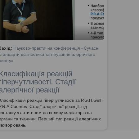
Захід:
Науково-практична конференція «Сучасні
стандарти діагностики та лікування алергічного
риніту»
Класифікація реакцій
гіперчутливості. Стадії
алергічної реакції
Класифікація реакцій гіперчутливості за P.G.H.Gell і
P.R.A.Coombs. Стадії алергічної реакції: від
контакту з антигеном до впливу медіаторів на
органи та тканини. Перший тип реакції алергічних
захворювань.