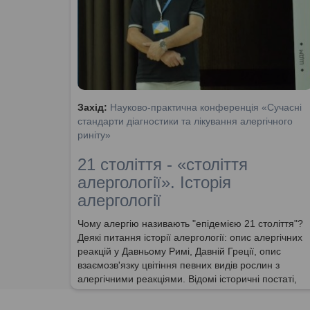
Захід:
Науково-практична конференція «Сучасні
стандарти діагностики та лікування алергічного
риніту»
21 століття - «століття
алергології». Історія
алергології
Чому алергію називають "епідемією 21 століття"?
Деякі питання історії алергології: опис алергічних
реакцій у Давньому Римі, Давній Греції, опис
взаємозв'язку цвітіння певних видів рослин з
алергічними реакціями. Відомі історичні постаті,
що страждали від алергії: Річард Третій, Наполеон
Бонапарт. Перші описи "сінної лихорадки",