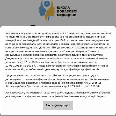
Інформація, опублікована на даному сайті, орієнтована на загальне ознайомлення
та жодним чином не може бути використана в якості медичних, практичних або
комерційних рекомендацій. У зв’язку з цим, Сайт «Школи доказової медицини» не
несе жодної відповідальності за негативні наслідки, отримані через використання
матеріалів, викладених на даному сайті. Документація з фармацевтичних продуктів
не є рекламою та не призначена для того, щоб використовувати її замість
консультації з кваліфікованими фахівцями в галузі медицини та інших галузях.
Головна
Проведені заходи
Документація з фармацевтичних продуктів надається за вашою згодою відповідно
Науково-практична конференція «Сучасні стандарти
до вимог ч.ч. 1, 2 ст. 15 Закону України «Про захист прав споживачів» від
12.05.1991 р. № 1023-XII. Якщо вам потрібна консультація з конкретного питання,
діагностики та лікування алергічного риніту»
пов’язаного зі здоров’ям, необхідно звернутися до фахівців- професіоналів.
Вплив антигістамінних препаратів на ранню фазу запальної
Продовжуючи своє перебування на сайті, ви підтверджуєте свою згоду на
відповіді при алергічному риніті
дистанційне отримання інформації про лікарські та косметичні засоби (включаючи
інформацію про рецептурні лікарські засоби) на підставі вимог ч.ч. 1, 2 ст. 15
Закону України «Про захист прав споживачів» від 12.05.1991 р. № 1023-XII.
Уся інформація, яка міститься на даному сайті, подана з освітньою метою виключно
Вплив антигістамінних
для медичних та фармацевтичних працівників і не замінює консультації лікаря.
Так, я підтверджую.
препаратів на ранню