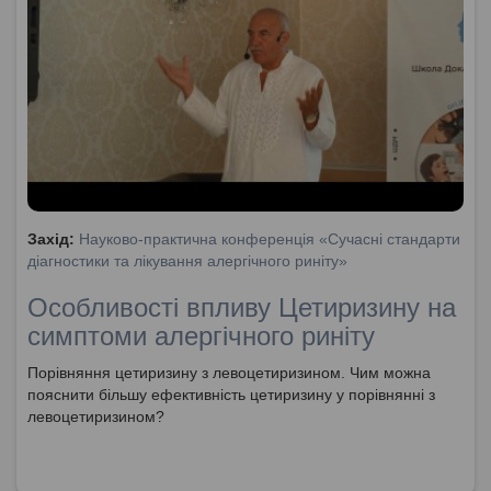
Захід:
Науково-практична конференція «Сучасні стандарти
діагностики та лікування алергічного риніту»
Особливості впливу Цетиризину на
симптоми алергічного риніту
Порівняння цетиризину з левоцетиризином. Чим можна
пояснити більшу ефективність цетиризину у порівнянні з
левоцетиризином?