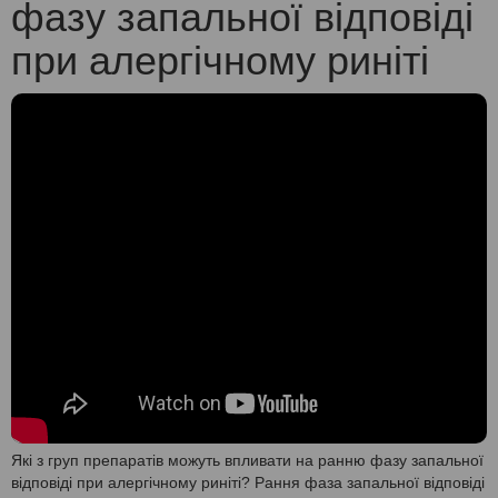
фазу запальної відповіді
при алергічному риніті
Які з груп препаратів можуть впливати на ранню фазу запальної
відповіді при алергічному риніті? Рання фаза запальної відповіді