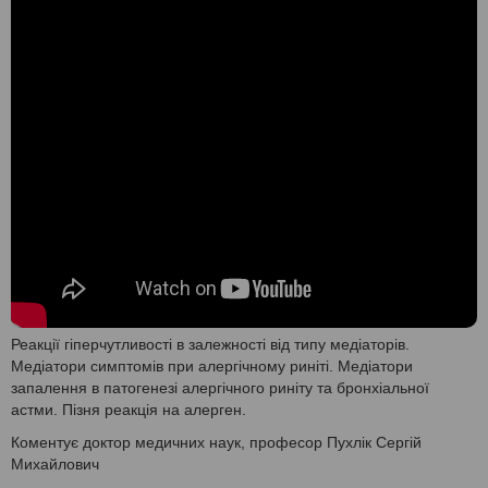
Реакції гіперчутливості в залежності від типу медіаторів.
Медіатори симптомів при алергічному риніті. Медіатори
запалення в патогенезі алергічного риніту та бронхіальної
астми. Пізня реакція на алерген.
Коментує доктор медичних наук, професор Пухлік Сергій
Михайлович