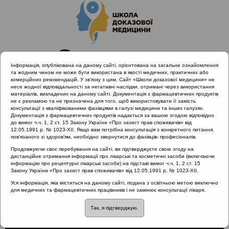
Інформація, опублікована на даному сайті, орієнтована на загальне ознайомлення
та жодним чином не може бути використана в якості медичних, практичних або
комерційних рекомендацій. У зв’язку з цим, Сайт «Школи доказової медицини» не
несе жодної відповідальності за негативні наслідки, отримані через використання
матеріалів, викладених на даному сайті. Документація з фармацевтичних продуктів
не є рекламою та не призначена для того, щоб використовувати її замість
консультації з кваліфікованими фахівцями в галузі медицини та інших галузях.
Головна
Проведені заходи
Документація з фармацевтичних продуктів надається за вашою згодою відповідно
Науково-практична конференція «Сучасні стандарти
до вимог ч.ч. 1, 2 ст. 15 Закону України «Про захист прав споживачів» від
12.05.1991 р. № 1023-XII. Якщо вам потрібна консультація з конкретного питання,
діагностики та лікування алергічного риніту»
пов’язаного зі здоров’ям, необхідно звернутися до фахівців- професіоналів.
Медіатори алергічного риніту
Продовжуючи своє перебування на сайті, ви підтверджуєте свою згоду на
дистанційне отримання інформації про лікарські та косметичні засоби (включаючи
інформацію про рецептурні лікарські засоби) на підставі вимог ч.ч. 1, 2 ст. 15
Закону України «Про захист прав споживачів» від 12.05.1991 р. № 1023-XII.
Медіатори алергічного
Уся інформація, яка міститься на даному сайті, подана з освітньою метою виключно
для медичних та фармацевтичних працівників і не замінює консультації лікаря.
риніту
Так, я підтверджую.