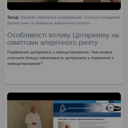
Захід:
Науково-практична конференція «Сучасні стандарти
діагностики та лікування алергічного риніту»
Особливості впливу Цетиризину на
симптоми алергічного риніту
Порівняння цетиризину з левоцетиризином. Чим можна
пояснити більшу ефективність цетиризину у порівнянні з
левоцетиризином?