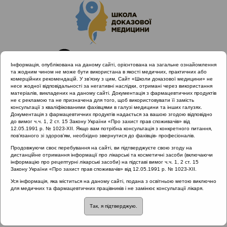
Інформація, опублікована на даному сайті, орієнтована на загальне ознайомлення
та жодним чином не може бути використана в якості медичних, практичних або
комерційних рекомендацій. У зв’язку з цим, Сайт «Школи доказової медицини» не
несе жодної відповідальності за негативні наслідки, отримані через використання
матеріалів, викладених на даному сайті. Документація з фармацевтичних продуктів
не є рекламою та не призначена для того, щоб використовувати її замість
консультації з кваліфікованими фахівцями в галузі медицини та інших галузях.
Головна
Проведені заходи
Документація з фармацевтичних продуктів надається за вашою згодою відповідно
Науково-практична конференція. Міждисциплінарний підхід
до вимог ч.ч. 1, 2 ст. 15 Закону України «Про захист прав споживачів» від
12.05.1991 р. № 1023-XII. Якщо вам потрібна консультація з конкретного питання,
до діагностики та лікування гострого риносинуситу та отиту з
пов’язаного зі здоров’ям, необхідно звернутися до фахівців- професіоналів.
позицій доказової медицини (Дніпро)
Продовжуючи своє перебування на сайті, ви підтверджуєте свою згоду на
Чи є альтернатива топічним деконгестантам?
дистанційне отримання інформації про лікарські та косметичні засоби (включаючи
інформацію про рецептурні лікарські засоби) на підставі вимог ч.ч. 1, 2 ст. 15
Закону України «Про захист прав споживачів» від 12.05.1991 р. № 1023-XII.
Уся інформація, яка міститься на даному сайті, подана з освітньою метою виключно
Чи є альтернатива
для медичних та фармацевтичних працівників і не замінює консультації лікаря.
Так, я підтверджую.
топічним