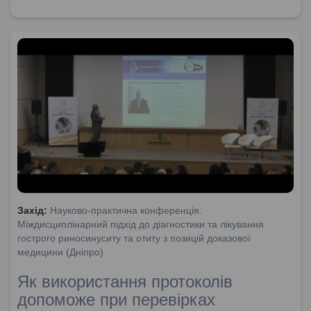
Захід:
Науково-практична конференція.
Міждисциплінарний підхід до діагностики та лікування
гострого риносинуситу та отиту з позицій доказової
медицини (Дніпро)
Як використання протоколів
допоможе при перевірках