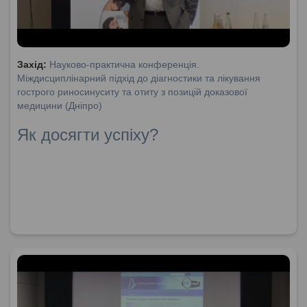
Захід:
Науково-практична конференція.
Міждисциплінарний підхід до діагностики та лікування
гострого риносинуситу та отиту з позицій доказової
медицини (Дніпро)
Як досягти успіху?