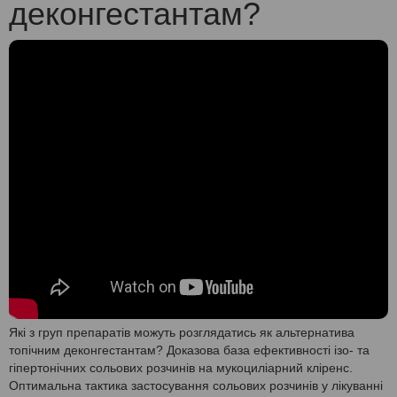
деконгестантам?
Які з груп препаратів можуть розглядатись як альтернатива
топічним деконгестантам? Доказова база ефективності ізо- та
гіпертонічних сольових розчинів на мукоциліарний кліренс.
Оптимальна тактика застосування сольових розчинів у лікуванні