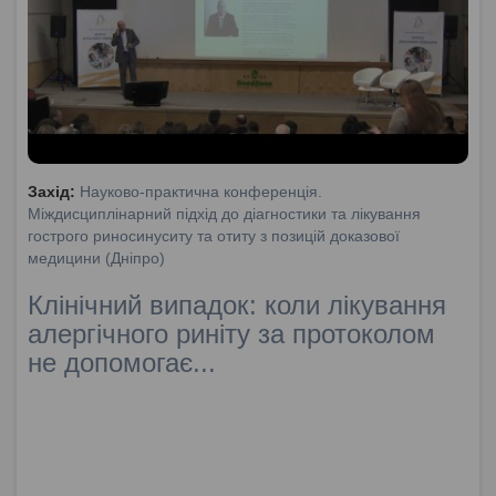
Захід:
Науково-практична конференція.
Міждисциплінарний підхід до діагностики та лікування
гострого риносинуситу та отиту з позицій доказової
медицини (Дніпро)
Клінічний випадок: коли лікування
алергічного риніту за протоколом
не допомогає...