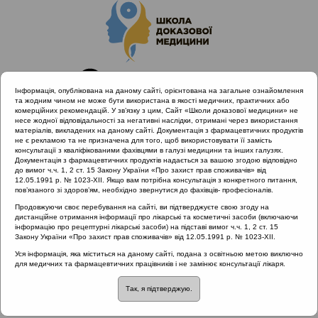
Інформація, опублікована на даному сайті, орієнтована на загальне ознайомлення
та жодним чином не може бути використана в якості медичних, практичних або
комерційних рекомендацій. У зв’язку з цим, Сайт «Школи доказової медицини» не
несе жодної відповідальності за негативні наслідки, отримані через використання
матеріалів, викладених на даному сайті. Документація з фармацевтичних продуктів
не є рекламою та не призначена для того, щоб використовувати її замість
консультації з кваліфікованими фахівцями в галузі медицини та інших галузях.
Головна
Проведені заходи
Документація з фармацевтичних продуктів надається за вашою згодою відповідно
Науково-практична конференція. Міждисциплінарний підхід
до вимог ч.ч. 1, 2 ст. 15 Закону України «Про захист прав споживачів» від
12.05.1991 р. № 1023-XII. Якщо вам потрібна консультація з конкретного питання,
до діагностики та лікування гострого риносинуситу та отиту з
пов’язаного зі здоров’ям, необхідно звернутися до фахівців- професіоналів.
позицій доказової медицини (Дніпро)
Продовжуючи своє перебування на сайті, ви підтверджуєте свою згоду на
Морфологічні порушення порожнини носа
дистанційне отримання інформації про лікарські та косметичні засоби (включаючи
інформацію про рецептурні лікарські засоби) на підставі вимог ч.ч. 1, 2 ст. 15
Закону України «Про захист прав споживачів» від 12.05.1991 р. № 1023-XII.
Уся інформація, яка міститься на даному сайті, подана з освітньою метою виключно
Морфологічні порушення
для медичних та фармацевтичних працівників і не замінює консультації лікаря.
Так, я підтверджую.
порожнини носа