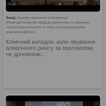
Захід:
Науково-практична конференція.
Міждисциплінарний підхід до діагностики та лікування
гострого риносинуситу та отиту з позицій доказової
медицини (Дніпро)
Клінічний випадок: коли лікування
алергічного риніту за протоколом
не допомогає...