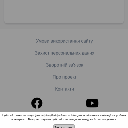
Умови використання сайту
Захист персональних даних
Зворотній зв'язок
Про проект
Контакти
Цей сайт використовує ідентифікаційні файли cookies для поліпшення навігації та роботи
в інтернеті. Використовуючи цей сайт, ви надаєте згоду на їх застосування.
© 2018-2026 «Школа доказової медицини». Всі права
захищені.
Так, я згоден.