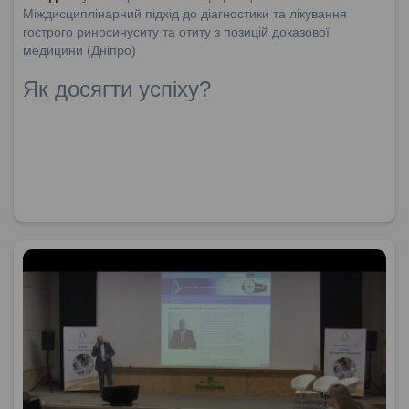
Міждисциплінарний підхід до діагностики та лікування
гострого риносинуситу та отиту з позицій доказової
медицини (Дніпро)
Як досягти успіху?