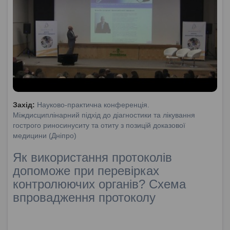
Захід:
Науково-практична конференція.
Міждисциплінарний підхід до діагностики та лікування
гострого риносинуситу та отиту з позицій доказової
медицини (Дніпро)
Як використання протоколів
допоможе при перевірках
контролюючих органів? Схема
впровадження протоколу