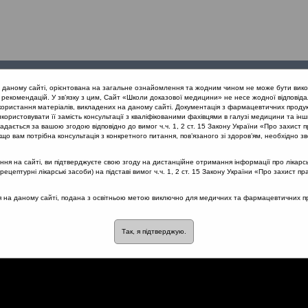
Проведені
Конференції
Партнери
Лек
а даному сайті, орієнтована на загальне ознайомлення та жодним чином не може бути вико
заходи
проекту
рекомендацій. У зв’язку з цим, Сайт «Школи доказової медицини» не несе жодної відповіда
користання матеріалів, викладених на даному сайті. Документація з фармацевтичних продук
користовувати її замість консультації з кваліфікованими фахівцями в галузі медицини та інш
дається за вашою згодою відповідно до вимог ч.ч. 1, 2 ст. 15 Закону України «Про захист п
й підхід до діагностики та лікування гострого риносинуситу та оти
що вам потрібна консультація з конкретного питання, пов’язаного зі здоров’ям, необхідно зв
я на сайті, ви підтверджуєте свою згоду на дистанційне отримання інформації про лікарсь
цептурні лікарські засоби) на підставі вимог ч.ч. 1, 2 ст. 15 Закону України «Про захист пр
ся на даному сайті, подана з освітньою метою виключно для медичних та фармацевтичних пра
мплекс
Так, я підтверджую.