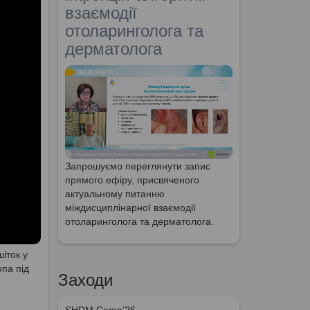
взаємодії
отоларинголога та
дерматолога
Запрошуємо переглянути запис
прямого ефіру, присвяченого
актуальному питанню
міждисциплінарної взаємодії
отоларинголога та дерматолога.
іток у
опа під
Заходи