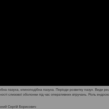
бна пазуха, клиноподібна пазуха. Періоди розвитку пазух. Види реш
ності слизової оболонки під час оперативних втручань. Роль ендоск
чний Сергій Борисович