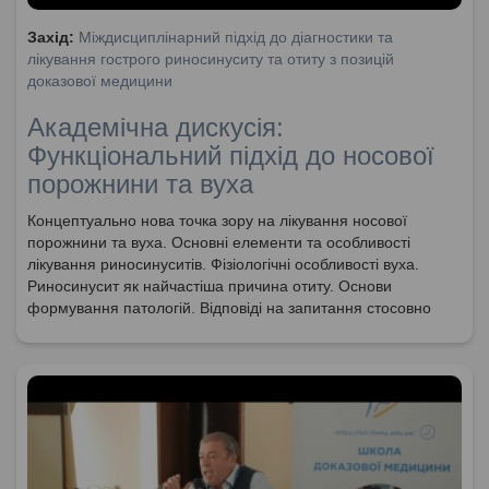
Захід:
Міждисциплінарний підхід до діагностики та
лікування гострого риносинуситу та отиту з позицій
доказової медицини
Академічна дискусія:
Функціональний підхід до носової
порожнини та вуха
Концептуально нова точка зору на лікування носової
порожнини та вуха. Основні елементи та особливості
лікування риносинуситів. Фізіологічні особливості вуха.
Риносинусит як найчастіша причина отиту. Основи
формування патологій. Відповіді на запитання стосовно
анатомії та фізіології носової порожнини та пазухи слухової
труби. Особливості решітчастої кістки та їх важливості у
онкології. Новітні техніки видалення поліпів. Необхідність
видалення формувань, які заважають носовому диханню.
Функціональний підхід до лікування та забезпечення
носового дихання. Порушення спровоковані пошкодженням
слизової оболонки.