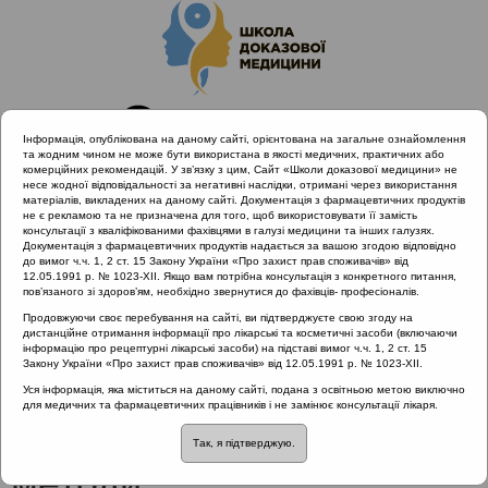
Інформація, опублікована на даному сайті, орієнтована на загальне ознайомлення
та жодним чином не може бути використана в якості медичних, практичних або
комерційних рекомендацій. У зв’язку з цим, Сайт «Школи доказової медицини» не
несе жодної відповідальності за негативні наслідки, отримані через використання
матеріалів, викладених на даному сайті. Документація з фармацевтичних продуктів
не є рекламою та не призначена для того, щоб використовувати її замість
консультації з кваліфікованими фахівцями в галузі медицини та інших галузях.
Головна
Проведені заходи
Документація з фармацевтичних продуктів надається за вашою згодою відповідно
Міждисциплінарний підхід до діагностики та лікування
до вимог ч.ч. 1, 2 ст. 15 Закону України «Про захист прав споживачів» від
12.05.1991 р. № 1023-XII. Якщо вам потрібна консультація з конкретного питання,
гострого риносинуситу та отиту з позицій доказової медицини
пов’язаного зі здоров’ям, необхідно звернутися до фахівців- професіоналів.
Академічна дискусія: фізіотерапевтичні методи
Продовжуючи своє перебування на сайті, ви підтверджуєте свою згоду на
дистанційне отримання інформації про лікарські та косметичні засоби (включаючи
інформацію про рецептурні лікарські засоби) на підставі вимог ч.ч. 1, 2 ст. 15
Закону України «Про захист прав споживачів» від 12.05.1991 р. № 1023-XII.
Академічна дискусія:
Уся інформація, яка міститься на даному сайті, подана з освітньою метою виключно
для медичних та фармацевтичних працівників і не замінює консультації лікаря.
фізіотерапевтичні
Так, я підтверджую.
методи