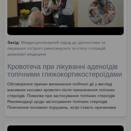
Захід:
Міждисциплінарний підхід до діагностики та
лікування гострого риносинуситу та отиту з позицій
доказової медицини
Кровотеча при лікуванні аденоїдів
топічними глюкокортикостероїдами
Обговорення причин виникнення побічної дії у вигляді
масивних носових кровотеч після призначення топічних
стероїдів. Помилки при застосування топічних стероїдів.
Рекомендації щодо застосування топічних стероїдів.
Пояснення основних порушень, котрі стають причинами
носових кровотеч.