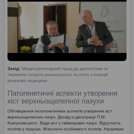
Захід:
Міждисциплінарний підхід до діагностики та
лікування гострого риносинуситу та отиту з позицій
доказової медицини
Патогенетичні аспекти утворення
кіст верхньощелепної пазухи
Обговорення патогенетичних аспектів утворення кіст
верхньощелепних пазух. Досвід із дисетрації П.М.
Ковтуновського. Види кіст у гайморових пазух. Відсутність
поліпів у пазухах. Фізіологічі особливості поліпів. Напрямки