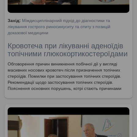
Захід:
Міждисциплінарний підхід до діагностики та
лікування гострого риносинуситу та отиту з позицій
доказової медицини
Кровотеча при лікуванні аденоїдів
топічними глюкокортикостероїдами
Обговорення причин виникнення побічної дії у вигляді
масивних носових кровотеч після призначення топічних
стероїдів. Помилки при застосування топічних стероїдів.
Рекомендації щодо застосування топічних стероїдів.
Пояснення основних порушень, котрі стають причинами
носових кровотеч.