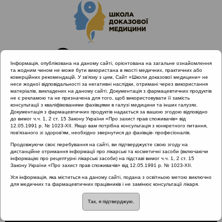
Інформація, опублікована на даному сайті, орієнтована на загальне ознайомлення
та жодним чином не може бути використана в якості медичних, практичних або
комерційних рекомендацій. У зв’язку з цим, Сайт «Школи доказової медицини» не
несе жодної відповідальності за негативні наслідки, отримані через використання
матеріалів, викладених на даному сайті. Документація з фармацевтичних продуктів
не є рекламою та не призначена для того, щоб використовувати її замість
консультації з кваліфікованими фахівцями в галузі медицини та інших галузях.
Головна
Проведені заходи
Документація з фармацевтичних продуктів надається за вашою згодою відповідно
Міждисциплінарний підхід до діагностики та лікування
до вимог ч.ч. 1, 2 ст. 15 Закону України «Про захист прав споживачів» від
12.05.1991 р. № 1023-XII. Якщо вам потрібна консультація з конкретного питання,
гострого риносинуситу та отиту з позицій доказової медицини
пов’язаного зі здоров’ям, необхідно звернутися до фахівців- професіоналів.
Носові кровотечі
Продовжуючи своє перебування на сайті, ви підтверджуєте свою згоду на
дистанційне отримання інформації про лікарські та косметичні засоби (включаючи
інформацію про рецептурні лікарські засоби) на підставі вимог ч.ч. 1, 2 ст. 15
Закону України «Про захист прав споживачів» від 12.05.1991 р. № 1023-XII.
Носові кровотечі
Уся інформація, яка міститься на даному сайті, подана з освітньою метою виключно
для медичних та фармацевтичних працівників і не замінює консультації лікаря.
Так, я підтверджую.