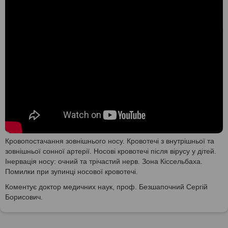
Кровопостачання зовнішнього носу. Кровотечі з внутрішньої та
зовнішньої сонної артерії. Носові кровотечі після вірусу у дітей.
Інервація носу: очний та трічастий нерв. Зона Кіссельбаха.
Помилки при зупинці носової кровотечі.
Коментує доктор медичних наук, проф. Безшапочний Сергій
Борисович.