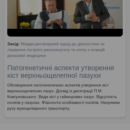
Захід:
Міждисциплінарний підхід до діагностики та
лікування гострого риносинуситу та отиту з позицій
доказової медицини
Патогенетичні аспекти утворення
кіст верхньощелепної пазухи
Обговорення патогенетичних аспектів утворення кіст
верхньощелепних пазух. Досвід із дисетрації П.М.
Ковтуновського. Види кіст у гайморових пазух. Відсутність
поліпів у пазухах. Фізіологічі особливості поліпів. Напрямки
руху мукоциліарного транспорту.