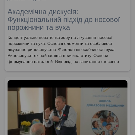
Академічна дискусія:
Функціональний підхід до носової
порожнини та вуха
Концептуально нова точка зору на лікування носової
порожнини та вуха. Основні елементи та особливості
лікування риносинуситів. Фізіологічні особливості вуха.
Риносинусит як найчастіша причина отиту. Основи
формування патологій. Відповіді на запитання стосовно
анатомії та фізіології носової порожнини та пазухи слухової
труби. Особливості решітчастої кістки та їх важливості у
онкології. Новітні техніки видалення поліпів. Необхідність
видалення формувань, які заважають носовому диханню.
Функціональний підхід до лікування та забезпечення
носового дихання. Порушення спровоковані пошкодженням
слизової оболонки.