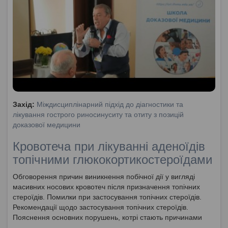
носового дихання. Порушення спровоковані пошкодженням
слизової оболонки.
Захід:
Міждисциплінарний підхід до діагностики та
лікування гострого риносинуситу та отиту з позицій
доказової медицини
Кровотеча при лікуванні аденоїдів
топічними глюкокортикостероїдами
Обговорення причин виникнення побічної дії у вигляді
масивних носових кровотеч після призначення топічних
стероїдів. Помилки при застосування топічних стероїдів.
Рекомендації щодо застосування топічних стероїдів.
Пояснення основних порушень, котрі стають причинами
носових кровотеч.