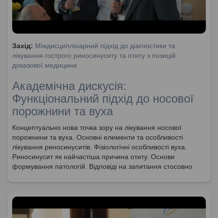
Захід:
Міждисциплінарний підхід до діагностики та
лікування гострого риносинуситу та отиту з позицій
доказової медицини
Академічна дискусія:
Функціональний підхід до носової
порожнини та вуха
Концептуально нова точка зору на лікування носової
порожнини та вуха. Основні елементи та особливості
лікування риносинуситів. Фізіологічні особливості вуха.
Риносинусит як найчастіша причина отиту. Основи
формування патологій. Відповіді на запитання стосовно
анатомії та фізіології носової порожнини та пазухи слухової
труби. Особливості решітчастої кістки та їх важливості у
онкології. Новітні техніки видалення поліпів. Необхідність
видалення формувань, які заважають носовому диханню.
Функціональний підхід до лікування та забезпечення