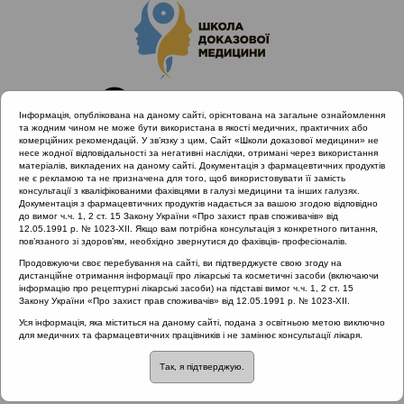
Інформація, опублікована на даному сайті, орієнтована на загальне ознайомлення
та жодним чином не може бути використана в якості медичних, практичних або
комерційних рекомендацій. У зв’язку з цим, Сайт «Школи доказової медицини» не
несе жодної відповідальності за негативні наслідки, отримані через використання
матеріалів, викладених на даному сайті. Документація з фармацевтичних продуктів
не є рекламою та не призначена для того, щоб використовувати її замість
консультації з кваліфікованими фахівцями в галузі медицини та інших галузях.
Головна
Проведені заходи
Документація з фармацевтичних продуктів надається за вашою згодою відповідно
Міждисциплінарний підхід до діагностики та лікування
до вимог ч.ч. 1, 2 ст. 15 Закону України «Про захист прав споживачів» від
12.05.1991 р. № 1023-XII. Якщо вам потрібна консультація з конкретного питання,
гострого риносинуситу та отиту з позицій доказової медицини
пов’язаного зі здоров’ям, необхідно звернутися до фахівців- професіоналів.
Гострий середній отит: критерії діагнозу та шляхи
Продовжуючи своє перебування на сайті, ви підтверджуєте свою згоду на
інфікування
дистанційне отримання інформації про лікарські та косметичні засоби (включаючи
інформацію про рецептурні лікарські засоби) на підставі вимог ч.ч. 1, 2 ст. 15
Закону України «Про захист прав споживачів» від 12.05.1991 р. № 1023-XII.
Уся інформація, яка міститься на даному сайті, подана з освітньою метою виключно
Гострий середній отит:
для медичних та фармацевтичних працівників і не замінює консультації лікаря.
Так, я підтверджую.
критерії діагнозу та