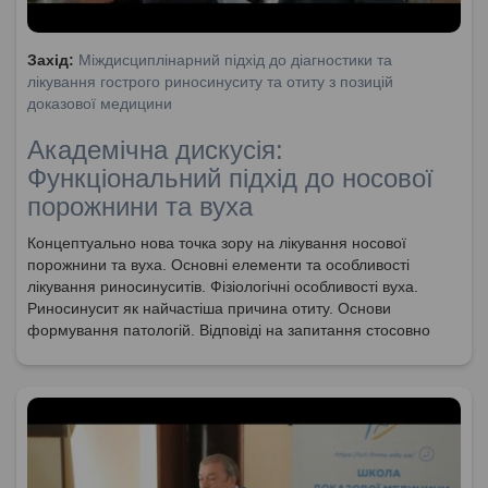
Захід:
Міждисциплінарний підхід до діагностики та
лікування гострого риносинуситу та отиту з позицій
доказової медицини
Академічна дискусія:
Функціональний підхід до носової
порожнини та вуха
Концептуально нова точка зору на лікування носової
порожнини та вуха. Основні елементи та особливості
лікування риносинуситів. Фізіологічні особливості вуха.
Риносинусит як найчастіша причина отиту. Основи
формування патологій. Відповіді на запитання стосовно
анатомії та фізіології носової порожнини та пазухи слухової
труби. Особливості решітчастої кістки та їх важливості у
онкології. Новітні техніки видалення поліпів. Необхідність
видалення формувань, які заважають носовому диханню.
Функціональний підхід до лікування та забезпечення
носового дихання. Порушення спровоковані пошкодженням
слизової оболонки.