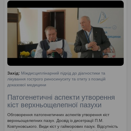
Захід:
Міждисциплінарний підхід до діагностики та
лікування гострого риносинуситу та отиту з позицій
доказової медицини
Патогенетичні аспекти утворення
кіст верхньощелепної пазухи
Обговорення патогенетичних аспектів утворення кіст
верхньощелепних пазух. Досвід із дисетрації П.М.
Ковтуновського. Види кіст у гайморових пазух. Відсутність