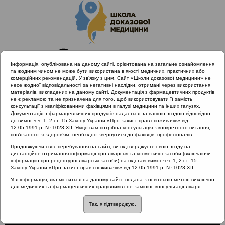
Інформація, опублікована на даному сайті, орієнтована на загальне ознайомлення
та жодним чином не може бути використана в якості медичних, практичних або
комерційних рекомендацій. У зв’язку з цим, Сайт «Школи доказової медицини» не
несе жодної відповідальності за негативні наслідки, отримані через використання
матеріалів, викладених на даному сайті. Документація з фармацевтичних продуктів
не є рекламою та не призначена для того, щоб використовувати її замість
консультації з кваліфікованими фахівцями в галузі медицини та інших галузях.
Головна
Проведені заходи
Документація з фармацевтичних продуктів надається за вашою згодою відповідно
Міждисциплінарний підхід до діагностики та лікування
до вимог ч.ч. 1, 2 ст. 15 Закону України «Про захист прав споживачів» від
12.05.1991 р. № 1023-XII. Якщо вам потрібна консультація з конкретного питання,
гострого риносинуситу та отиту з позицій доказової медицини
пов’язаного зі здоров’ям, необхідно звернутися до фахівців- професіоналів.
Гострий середній отит: принципи діагностики
Продовжуючи своє перебування на сайті, ви підтверджуєте свою згоду на
дистанційне отримання інформації про лікарські та косметичні засоби (включаючи
інформацію про рецептурні лікарські засоби) на підставі вимог ч.ч. 1, 2 ст. 15
Закону України «Про захист прав споживачів» від 12.05.1991 р. № 1023-XII.
Гострий середній отит:
Уся інформація, яка міститься на даному сайті, подана з освітньою метою виключно
для медичних та фармацевтичних працівників і не замінює консультації лікаря.
принципи діагностики
Так, я підтверджую.