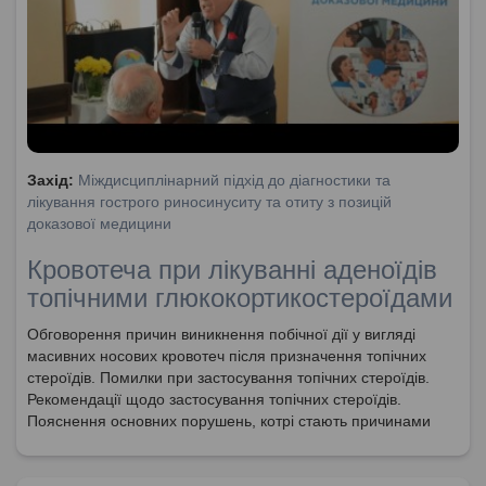
Захід:
Міждисциплінарний підхід до діагностики та
лікування гострого риносинуситу та отиту з позицій
доказової медицини
Кровотеча при лікуванні аденоїдів
топічними глюкокортикостероїдами
Обговорення причин виникнення побічної дії у вигляді
масивних носових кровотеч після призначення топічних
стероїдів. Помилки при застосування топічних стероїдів.
Рекомендації щодо застосування топічних стероїдів.
Пояснення основних порушень, котрі стають причинами
носових кровотеч.