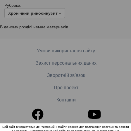
Рубрика:
Хронічний риносинусит
В даному розділі немає материалів
Умови використання сайту
Захист персональних даних
Зворотній зв'язок
Про проект
Контакти
Цей сайт використовує ідентифікаційні файли cookies для поліпшення навігації та роботи
в інтернеті. Використовуючи цей сайт, ви надаєте згоду на їх застосування.