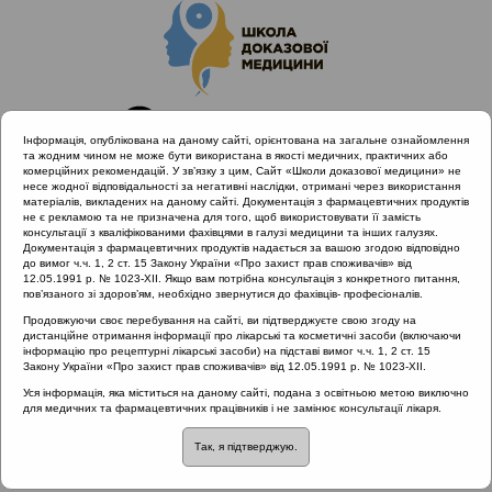
Інформація, опублікована на даному сайті, орієнтована на загальне ознайомлення
та жодним чином не може бути використана в якості медичних, практичних або
комерційних рекомендацій. У зв’язку з цим, Сайт «Школи доказової медицини» не
несе жодної відповідальності за негативні наслідки, отримані через використання
матеріалів, викладених на даному сайті. Документація з фармацевтичних продуктів
не є рекламою та не призначена для того, щоб використовувати її замість
консультації з кваліфікованими фахівцями в галузі медицини та інших галузях.
Головна
Проведені заходи
Документація з фармацевтичних продуктів надається за вашою згодою відповідно
Науково-практична конференція. 22 лютого 2018. Сучасні
до вимог ч.ч. 1, 2 ст. 15 Закону України «Про захист прав споживачів» від
12.05.1991 р. № 1023-XII. Якщо вам потрібна консультація з конкретного питання,
стандарти діагностики та лікування алергічного риніту (Дніпро)
пов’язаного зі здоров’ям, необхідно звернутися до фахівців- професіоналів.
Продовжуючи своє перебування на сайті, ви підтверджуєте свою згоду на
дистанційне отримання інформації про лікарські та косметичні засоби (включаючи
інформацію про рецептурні лікарські засоби) на підставі вимог ч.ч. 1, 2 ст. 15
Науково-практична конференція. 22
Закону України «Про захист прав споживачів» від 12.05.1991 р. № 1023-XII.
лютого 2018. Сучасні стандарти
Уся інформація, яка міститься на даному сайті, подана з освітньою метою виключно
для медичних та фармацевтичних працівників і не замінює консультації лікаря.
діагностики та лікування алергічного
риніту (Дніпро)
::
Хронічний
Так, я підтверджую.
риносинусит