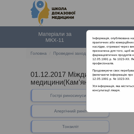
Матеріали за
Нормативні
Інформація, опублікована н
МКХ-11
документи
практичних або комерційних 
наслідки, отримані через ви
призначена для того, щоб ви
Головна
Проведені заходи
01.12.2017 Міждисци
фармацевтичних продуктів на
12.05.1991 р. № 1023-XII. Як
професіоналів.
Продовжуючи своє перебуванн
01.12.2017 Міждисциплінарний п
(включаючи інформацію про ре
12.05.1991 р. № 1023-XII.
медицини(Кам'янець-Подільсь
Уся інформація, яка містить
консультації лікаря.
В даному 
Гострі риносинусити
Алергічний риніт
Тонзиліт