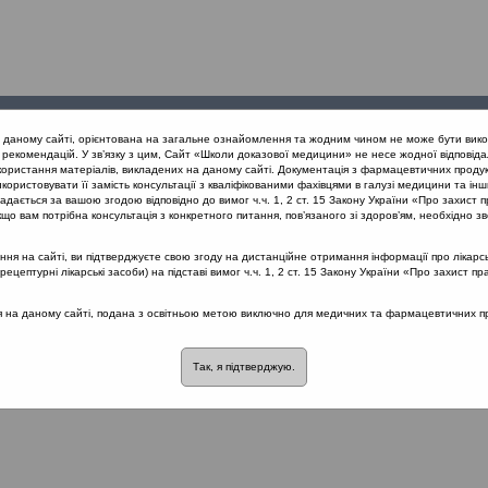
Проведені
Конференції
Партнери
Лек
а даному сайті, орієнтована на загальне ознайомлення та жодним чином не може бути вико
заходи
проекту
рекомендацій. У зв’язку з цим, Сайт «Школи доказової медицини» не несе жодної відповіда
користання матеріалів, викладених на даному сайті. Документація з фармацевтичних продук
користовувати її замість консультації з кваліфікованими фахівцями в галузі медицини та інш
плінарний підхід до діагностики та лікування тонзиліту з позицій 
дається за вашою згодою відповідно до вимог ч.ч. 1, 2 ст. 15 Закону України «Про захист п
що вам потрібна консультація з конкретного питання, пов’язаного зі здоров’ям, необхідно зв
я на сайті, ви підтверджуєте свою згоду на дистанційне отримання інформації про лікарсь
ідхід до діагностики та лікування тонзи
цептурні лікарські засоби) на підставі вимог ч.ч. 1, 2 ст. 15 Закону України «Про захист пр
кий)
::
Хронічний риносинусит
ся на даному сайті, подана з освітньою метою виключно для медичних та фармацевтичних пра
розділі немає материалів
Так, я підтверджую.