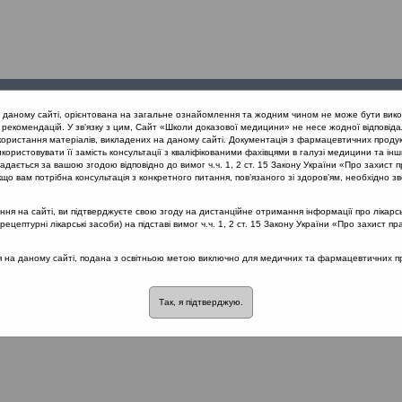
Проведені
Конференції
Партнери
Лек
а даному сайті, орієнтована на загальне ознайомлення та жодним чином не може бути вико
заходи
проекту
рекомендацій. У зв’язку з цим, Сайт «Школи доказової медицини» не несе жодної відповіда
користання матеріалів, викладених на даному сайті. Документація з фармацевтичних продук
користовувати її замість консультації з кваліфікованими фахівцями в галузі медицини та інш
вання гострих риносинуситів з позицій доказової медицини (Одеса)
дається за вашою згодою відповідно до вимог ч.ч. 1, 2 ст. 15 Закону України «Про захист п
що вам потрібна консультація з конкретного питання, пов’язаного зі здоров’ям, необхідно зв
я на сайті, ви підтверджуєте свою згоду на дистанційне отримання інформації про лікарсь
рих риносинуситів з позицій доказової м
цептурні лікарські засоби) на підставі вимог ч.ч. 1, 2 ст. 15 Закону України «Про захист пр
ся на даному сайті, подана з освітньою метою виключно для медичних та фармацевтичних пра
розділі немає материалів
Так, я підтверджую.