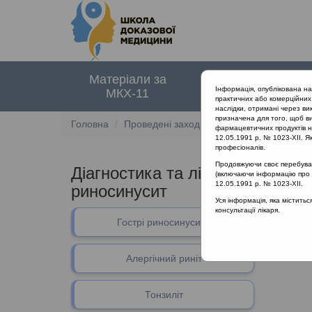
Матеріали за
Нормативні
Інформація, опублікована н
МКХ-11
документи
практичних або комерційних 
наслідки, отримані через ви
призначена для того, щоб ви
Головна
Проведені заходи
Діагностика та ліку
фармацевтичних продуктів на
12.05.1991 р. № 1023-XII. Як
професіоналів.
Продовжуючи своє перебуванн
Діагностика та лікування гост
(включаючи інформацію про ре
12.05.1991 р. № 1023-XII.
риносинусит
Уся інформація, яка містить
консультації лікаря.
В даному 
Гострі риносинусити
Алергічний риніт
Тонзиліт